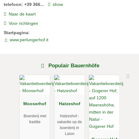
telefoon:
+39 366...
show
Naar de kaart
Voor richtingen
Startpagina:
www.perlungerhof.it
Populair Bauernhöfe
Mooserhof
Hatzeshof
Boerderij met
Hatzeshof -
traditie
vakantie op de
boerderij in
Laion