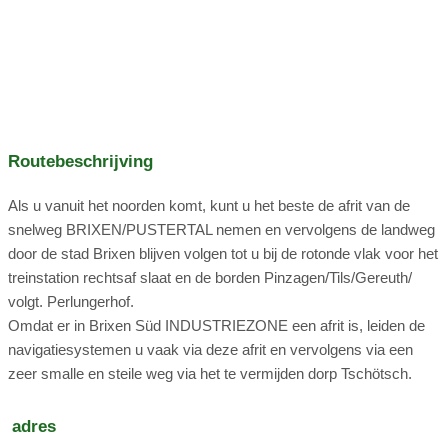
badkamer, een ruime keuken-woonkamer en een groot
balkon met uitzicht op de boerderij en de Dolomieten.
tractor rijden
Rijdende rijtuigen
trampoline
Konijntjes
tafeltennis
Jeugdprogramma
verhuur:
Kippen
Wandelstokken
Sneeuwschoenen
rodelbaan
Routebeschrijving
rondleidingen met gids
yoga
meditatie
Katten
Als u vanuit het noorden komt, kunt u het beste de afrit van de
Bestemmingen:
snelweg BRIXEN/PUSTERTAL nemen en vervolgens de landweg
door de stad Brixen blijven volgen tot u bij de rotonde vlak voor het
kinderboerderij
kruidentuin
treinstation rechtsaf slaat en de borden Pinzagen/Tils/Gereuth/
Radelsee
volgt. Perlungerhof.
Erfelijke boerderij
Omdat er in Brixen Süd INDUSTRIEZONE een afrit is, leiden de
navigatiesystemen u vaak via deze afrit en vervolgens via een
De huisberg van Brixen met het gelijknamige meer is een
gastheer:
zeer smalle en steile weg via het te vermijden dorp Tschötsch.
populaire excursiebestemming voor gasten en de lokale
bevolking.
PLOS
adres
Josef Unterrainer (Sepp) en Elisabeth Unterrainer