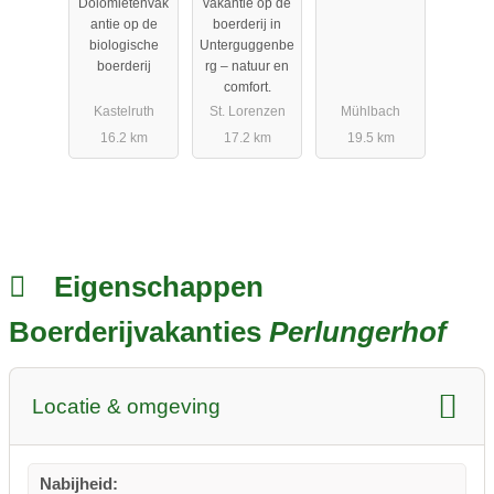
Dolomietenvak
vakantie op de
antie op de
boerderij in
biologische
Unterguggenbe
boerderij
rg – natuur en
comfort.
Kastelruth
St. Lorenzen
Mühlbach
16.2 km
17.2 km
19.5 km
Eigenschappen
Boerderijvakanties
Perlungerhof
Locatie & omgeving
Nabijheid: