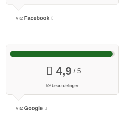
Facebook
via:
Familie Hauser IT 0:22 / 0:43 Vakantie op de Perlungerhof
hoog boven Brixen in Zuid-Tirol met uitzicht op de toppen
van de Dolomieten
4,9
/ 5
59 beoordelingen
Google
via: