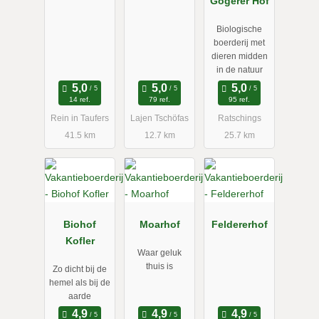
Gogerer Hof
Biologische
boerderij met
dieren midden
in de natuur
14 ref.
79 ref.
95 ref.
Rein in Taufers
Lajen Tschöfas
Ratschings
41.5 km
12.7 km
25.7 km
Biohof
Moarhof
Feldererhof
Kofler
Waar geluk
thuis is
Zo dicht bij de
hemel als bij de
aarde