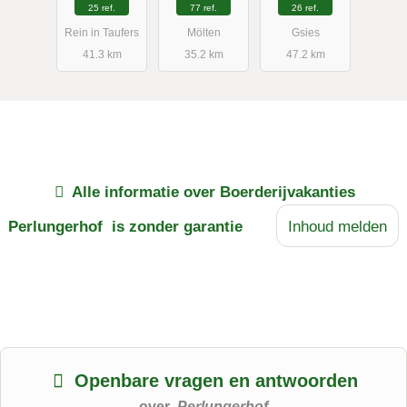
25 ref.
77 ref.
26 ref.
Rein in Taufers
Mölten
Gsies
41.3 km
35.2 km
47.2 km
Alle informatie over
Boerderijvakanties
Perlungerhof
is zonder garantie
Inhoud melden
Openbare vragen en antwoorden
over
Perlungerhof