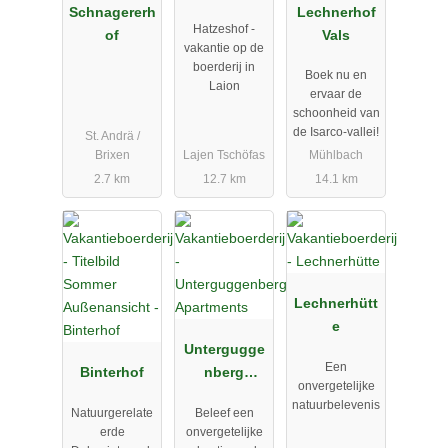
Schnagererh
Lechnerhof
Hatzeshof -
of
Vals
vakantie op de
boerderij in
Boek nu en
Laion
ervaar de
schoonheid van
de Isarco-vallei!
St. Andrä /
Brixen
Lajen Tschöfas
Mühlbach
2.7 km
12.7 km
14.1 km
Lechnerhütt
e
Untergugge
Een
Binterhof
nberg
onvergetelijke
Apartments
natuurbelevenis
Natuurgerelate
Beleef een
erde
onvergetelijke