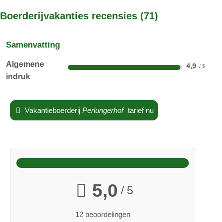
RADELSEE
Boerderijvakanties recensies
71
Ons mooie zolderappartement RADELSEE op de tweede
Samenvatting
verdieping met ca. 45m² heeft een ruime driepersoonskamer,
een badkamer, keuken-woonkamer en balkon met uitzicht op
Algemene
4,9
de Dolomieten.
indruk
Vakantieboerderij
Perlungerhof
tarief nu
Vakantie tijden:
het hele jaar geopend
videos:
5,0
/ 5
12 beoordelingen