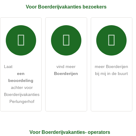
Voor Boerderijvakanties
bezoekers
E-mailadres (wordt niet gepubliceerd)
Ik accepteer hierbij de
algemene voorwaarden
.
Ik heb de
gegevensbeschermingsverklaring
gelezen.
Laat
vind meer
meer Boerderijen
stel een publieke vraag
Annuleren
een
Boerderijen
bij mij in de buurt
beoordeling
Let op:
openbare vragen zijn
voor alle bezoekers zichtbaar
.
achter voor
Klik hier om een
​​individuele vraag
te stellen aan de
Boerderijvakanties
Boerderijvakanties-invoer
.
Perlungerhof
Voor Boerderijvakanties-
operators