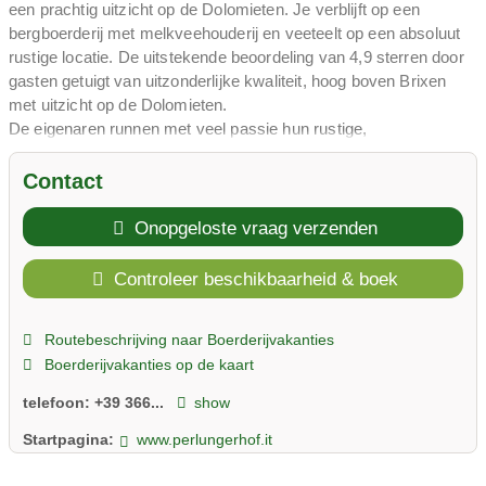
een prachtig uitzicht op de Dolomieten. Je verblijft op een
bergboerderij met melkveehouderij en veeteelt op een absoluut
rustige locatie. De uitstekende beoordeling van 4,9 sterren door
gasten getuigt van uitzonderlijke kwaliteit, hoog boven Brixen
met uitzicht op de Dolomieten.
De eigenaren runnen met veel passie hun rustige,
gezinsvriendelijke bergboerderij hoog boven het Brixen-dal: een
prachtig uitzicht op de Dolomieten! Uw kinderen zullen koeien,
Contact
varkens, geiten, konijnen, kippen, boerderijkatten en andere
dieren van dichtbij meemaken. Een speeltuin en wandelpaden
Onopgeloste vraag verzenden
maken de boerderij aantrekkelijk.
De Perlungerhof biedt accommodatie voor 15 gasten met eigen
Controleer beschikbaarheid & boek
kookgelegenheid en een speeltuin. Honden zijn welkom op
aanvraag. De rustige ligging hoog boven Brixen, met een
Routebeschrijving naar Boerderijvakanties
prachtig uitzicht op de Dolomieten, garandeert een ontspannen
Boerderijvakanties op de kaart
verblijf voor het hele gezin in de zomer, herfst en lente.
Zuid-Tirol, vlakbij Brixen in het Eisackdal, biedt diverse
telefoon:
+39 366...
show
mogelijkheden: wandelingen met uitzicht op de Dolomieten,
excursies naar Brixen. Brixen is de oudste stad van Tirol.
Startpagina:
www.perlungerhof.it
Perlungerhof in Brixen, Eisacktal - een bergboerderij met een