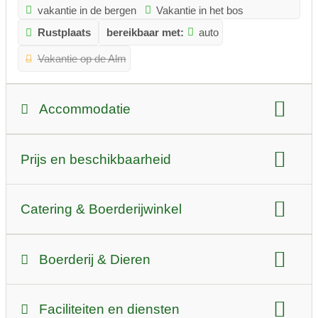
vakantie in de bergen
Vakantie in het bos
Rustplaats
bereikbaar met:
auto
Vakantie op de Alm
Accommodatie
type accommodatie:
chalet
Vakantieappartement
Prijs en beschikbaarheid
Kamperen op de boerderij
Prijs per nacht zomer:
weg 40 euro/persoon
honden:
alleen op aanvraag
barrièrevrij
Catering & Boerderijwinkel
Prijs per nacht winter:
weg 40 euro/persoon
Aantal bedden:
15 bedden
zelfcatering
broodjesservice
Ontbijt
Toeslag voor honden:
20 Euro
Boerderij & Dieren
Presentatie van de kamers:
halfpension
volpension
Alles inclusief
type landbouw:
Boerderij winkel
Faciliteiten en diensten
Berg boerderij
Zuivel boerderij
veehouderij