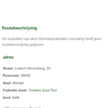
rondleidingen met gids
yoga
meditatie
Bestemmingen
Routebeschrijving
De exploitant van deze Boerderijvakanties-inzending heeft geen
routebeschrijving gegeven.
adres
Straat:
Luttach Herrenberg, 10
Postcode:
39030
Stad:
Ahrntal
Federale staat:
Trentino-Zuid-Tirol
land:
Italië