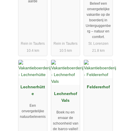
aarde
Beleef een
onvergetelijke
vakantie op de
boerderij in
Unterguggenbe
rg – natuur en
comfort.
Rein in Taufers
Rein in Taufers
St. Lorenzen
10.4 km
10.5 km
21.8 km
Lechnerhütt
Feldererhof
e
Lechnerhof
Vals
Een
onvergetelijke
Boek nu en
natuurbelevenis
ervaar de
schoonheid van
de Isarco-vallei!