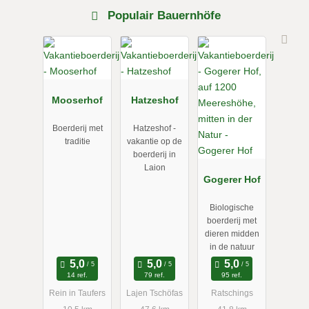
Populair Bauernhöfe
Mooserhof
Hatzeshof
Boerderij met
Hatzeshof -
traditie
vakantie op de
boerderij in
Laion
Gogerer Hof
Biologische
boerderij met
dieren midden
in de natuur
14 ref.
79 ref.
95 ref.
Rein in Taufers
Lajen Tschöfas
Ratschings