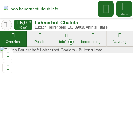
Menu
Lahnerhof Chalets
Luttach Herrenberg, 10
39030
Ahrntal
Italië
49 ref.
Overzicht
Positie
foto's
beoordelingen
Navraag
8