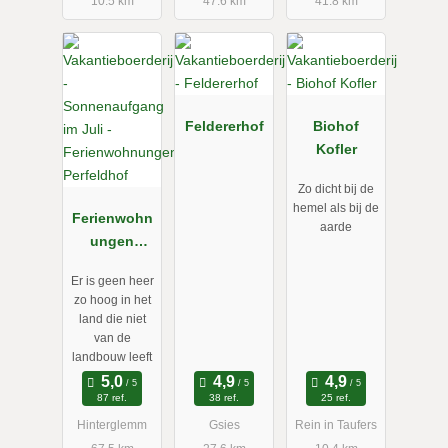
10.5 km
47.6 km
41.8 km
Feldererhof
Biohof
Kofler
Zo dicht bij de
hemel als bij de
Ferienwohn
aarde
ungen
Perfeldhof
Er is geen heer
zo hoog in het
land die niet
van de
landbouw leeft
87 ref.
38 ref.
25 ref.
Hinterglemm
Gsies
Rein in Taufers