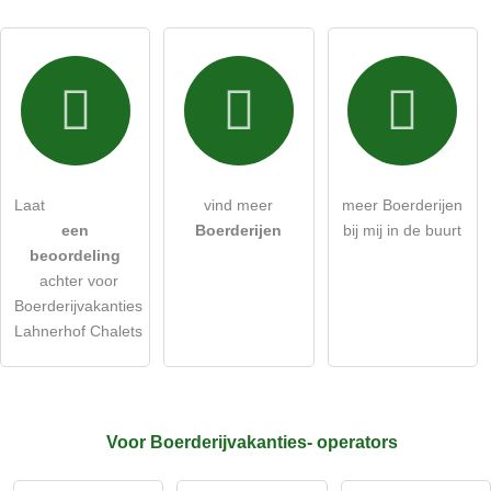
Ik accepteer hierbij de
algemene voorwaarden
.
Ik heb de
gegevensbeschermingsverklaring
gelezen.
stel een publieke vraag
Annuleren
Laat
vind meer
meer Boerderijen
een
Boerderijen
bij mij in de buurt
Let op:
openbare vragen zijn
voor alle bezoekers zichtbaar
.
beoordeling
Klik hier om een
​​individuele vraag
te stellen aan de
achter voor
Boerderijvakanties-invoer
.
Boerderijvakanties
Lahnerhof Chalets
Voor Boerderijvakanties-
operators