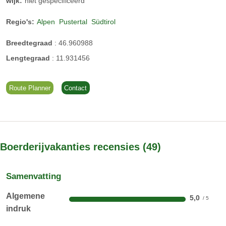
wijk:
niet gespecificeerd
Regio's:
Alpen
Pustertal
Südtirol
Breedtegraad
:
46.960988
Lengtegraad
:
11.931456
Route Planner
Contact
Boerderijvakanties recensies
49
Samenvatting
Algemene
5,0
indruk