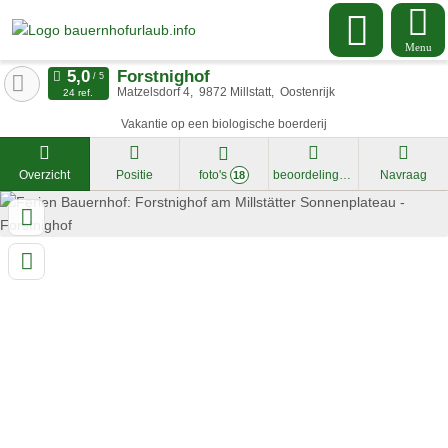
Menu
Forstnighof
Matzelsdorf 4
9872
Millstatt
Oostenrijk
24 ref.
Vakantie op een biologische boerderij
Overzicht
Positie
foto's
beoordelingen
Navraag
18