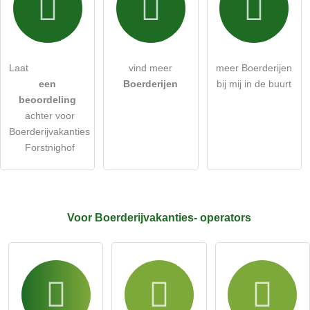
Ik accepteer hierbij de
algemene voorwaarden
.
Ik heb de
gegevensbeschermingsverklaring
gelezen.
Laat
vind meer
meer Boerderijen
stel een publieke vraag
Annuleren
een
Boerderijen
bij mij in de buurt
beoordeling
Let op:
openbare vragen zijn
voor alle bezoekers zichtbaar
.
achter voor
Klik hier om een
​​individuele vraag
te stellen aan de
Boerderijvakanties
Boerderijvakanties-invoer
.
Forstnighof
Voor Boerderijvakanties-
operators