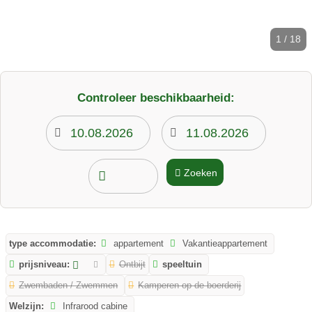
1 / 18
Controleer beschikbaarheid:
Zoeken
type accommodatie:
appartement
Vakantieappartement
prijsniveau:
Ontbijt
speeltuin
Zwembaden / Zwemmen
Kamperen op de boerderij
Welzijn:
Infrarood cabine