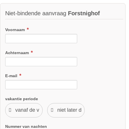
Niet-bindende aanvraag
Forstnighof
Voornaam
Varkens
Ook hebben wij 2 varkens op ons bedrijf, onze
Achternaam
vleesleveranciers. 's Ochtends zitten ze al te gillen terwijl ze
op het ontbijt wachten. Onze varkens voorzien ons van goed
vlees zoals schnitzel en gebraad. Maar ook leverworst en
E-mail
kookworst zijn een delicatesse!
vakantie periode
Nummer van nachten