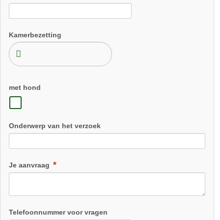
Kamerbezetting
met hond
Kip
Onderwerp van het verzoek
Dagelijks voorzien 5 tot 10 kippen ons van verse eieren.
Samen met hun haan rennen de dieren rond in de grote
buitenren, krabben en baden tevreden in het zand! In de
Je aanvraag
ochtend wordt u wakker met een levendige Kikeriki!! :-)
Telefoonnummer voor vragen