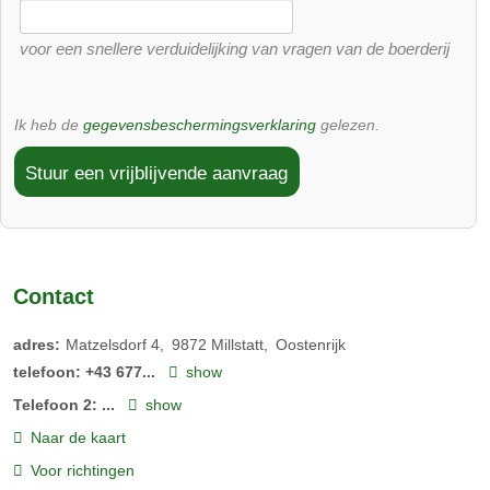
voor een snellere verduidelijking van vragen van de boerderij
Ik heb de
gegevensbeschermingsverklaring
gelezen.
Stuur een vrijblijvende aanvraag
Contact
Onze konijntjes
adres:
Matzelsdorf 4
9872
Millstatt
Oostenrijk
Ons konijnenhok staat voor de stalingang. Daar zijn twee
telefoon:
+43 677...
show
jonge konijntjes aan het rondscharrelen en zijn blij met een
Telefoon 2:
...
show
sappige wortel of een goede paardenbloem. U bent ook van
Naar de kaart
harte welkom om het konijnenhok schoon te maken!
Voor richtingen