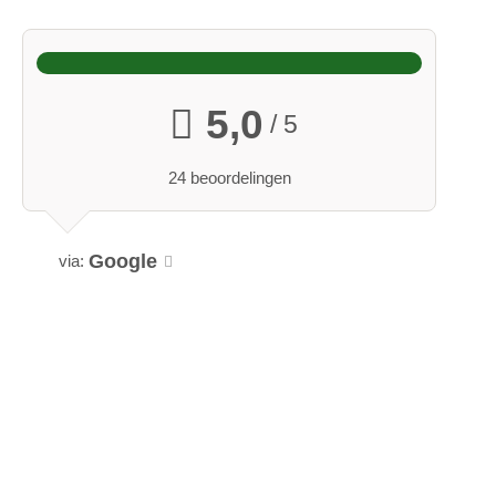
Dwerggeiten
5,0
/ 5
Mimi en Erich zijn graag op de boerderij! Ik knabbel graag aan
de heggen en rozen. Maar bananenschillen vinden ze ook erg
24 beoordelingen
lekker!
Google
via: