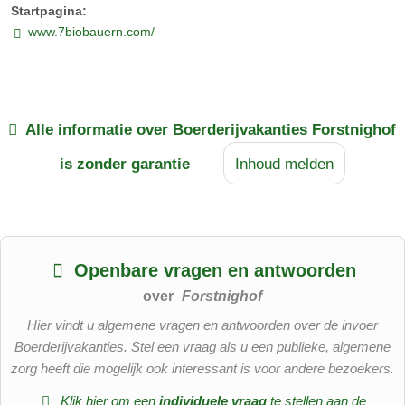
Startpagina:
www.7biobauern.com/
kinderboerderij
kruidentuin
Erfelijke boerderij
Alle informatie over
Boerderijvakanties Forstnighof
gastheer:
is zonder garantie
Inhoud melden
Openbare vragen en antwoorden
over
Forstnighof
Hier vindt u algemene vragen en antwoorden over de invoer
Boerderijvakanties. Stel een vraag als u een publieke, algemene
zorg heeft die mogelijk ook interessant is voor andere bezoekers.
Klik hier om een
​​individuele vraag
te stellen aan de