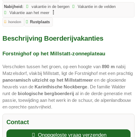
Nabijheid:
vakantie in de bergen
Vakantie in de velden
Vakantie aan het meer
honden
Rustplaats
Beschrijving Boerderijvakanties
Forstnighof op het Millstatt-zonneplateau
Verscholen tussen het groen, op een hoogte van
890 m
nabij
Matzelsdorf, vlakbij Millstatt, ligt de Forstnighof met een prachtig
panoramisch uitzicht op het Millstattmeer
en de glooiende
heuvels van de
Karinthische Nockberge
. De familie Walder
runt de
biologische bergboerderij
al in de derde generatie met
passie, toewijding aan het werk in de schuur, de alpenlandbouw
en oprechte gastvrijheid.
Dieren, Doe mee, Beleef
Contact
Uw kinderen zullen het echte boerenleven ervaren: koeien
Onopgeloste vraag verzenden