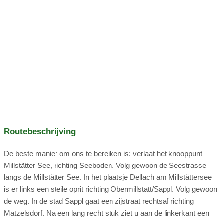
fietspaden
Zwemmen
vissen
Duiken
De grote - voor ouders, kinderen en grootouders! Onze
korenbloem is liefdevol ingericht in landhuisstijl. Verder
Skiën
direct aan de skipiste
Skitochten
beschikt het over drie aparte slaapkamers, twee badkamers
Rodelen
langlaufen
Schaatsen
met douche/toilet, een volledig uitgeruste keuken en een
gezellige woonkamer met balkon en een prachtig uitzicht op
tractor rijden
Rijdende rijtuigen
trampoline
het meer en onze bergen!
tafeltennis
Jeugdprogramma
verhuur
rondleidingen met gids
yoga
meditatie
Bestemmingen:
Koeien (Simmental-runderen)
Routebeschrijving
De beste manier om ons te bereiken is: verlaat het knooppunt
Wij hebben 11 melkkoeien op ons bedrijf die dagelijks worden
Millstätter See, richting Seeboden. Volg gewoon de Seestrasse
gemolken. Wij leveren onze melk bij Kärntnermilch in Spittal
langs de Millstätter See. In het plaatsje Dellach am Millstättersee
an der Drau. Daarnaast produceren wij boter, kwark en
is er links een steile oprit richting Obermillstatt/Sappl. Volg gewoon
diverse soorten kaas. Een heerlijke verfrissing in de zomer:
de weg. In de stad Sappl gaat een zijstraat rechtsaf richting
romige karnemelk!
Matzelsdorf. Na een lang recht stuk ziet u aan de linkerkant een