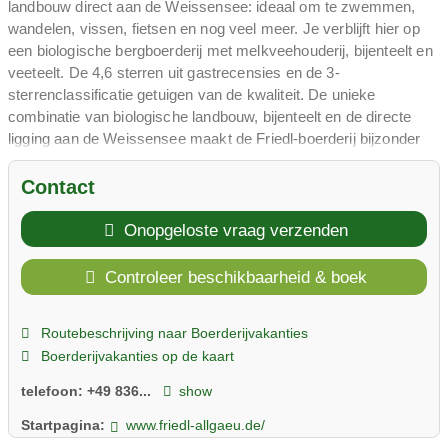
landbouw direct aan de Weissensee: ideaal om te zwemmen,
wandelen, vissen, fietsen en nog veel meer. Je verblijft hier op
een biologische bergboerderij met melkveehouderij, bijenteelt en
veeteelt. De 4,6 sterren uit gastrecensies en de 3-
sterrenclassificatie getuigen van de kwaliteit. De unieke
combinatie van biologische landbouw, bijenteelt en de directe
ligging aan de Weissensee maakt de Friedl-boerderij bijzonder
aantrekkelijk.
De eigenaren runnen met passie hun biologische boerderij direct
Contact
aan de Weissensee en bieden u mogelijkheden om te
zwemmen, wandelen, vissen, fietsen en nog veel meer. Uw
Onopgeloste vraag verzenden
kinderen zullen bijen, koeien, geiten, konijnen en kippen van
dichtbij kunnen bewonderen. Bijenhouden maakt de biologische
Controleer beschikbaarheid & boek
boerderij tot een bijzondere ervaring. De speeltuin biedt extra
vermaak, terwijl de sauna en massages voor ontspanning
Routebeschrijving naar Boerderijvakanties
zorgen.
Boerderijvakanties op de kaart
De Friedl-boerderij biedt accommodatie voor 15 gasten met
eigen kookgelegenheid, een speeltuin, een sauna en massages.
telefoon:
+49 836...
show
Honden zijn welkom op aanvraag. De directe ligging aan de
Weissensee garandeert puur zwemplezier en ontspanning.
Startpagina:
www.friedl-allgaeu.de/
De Allgäu-regio rondom de Weissensee bij Füssen biedt tal van