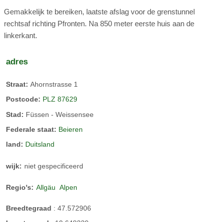
Gemakkelijk te bereiken, laatste afslag voor de grenstunnel
rechtsaf richting Pfronten. Na 850 meter eerste huis aan de
linkerkant.
adres
Straat:
Ahornstrasse 1
Postcode:
PLZ 87629
Stad:
Füssen - Weissensee
Federale staat:
Beieren
land:
Duitsland
wijk:
niet gespecificeerd
Regio's:
Allgäu
Alpen
Breedtegraad
:
47.572906