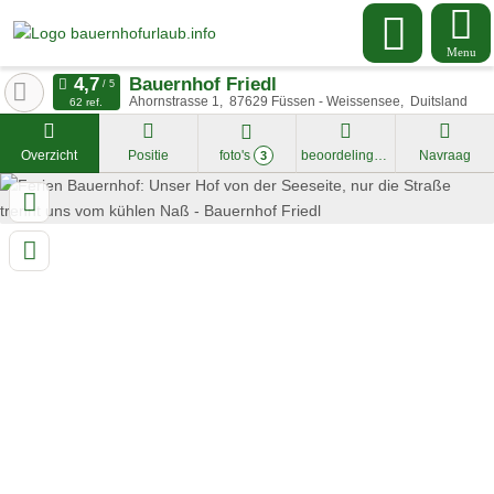
Menu
Bauernhof Friedl
Ahornstrasse 1
87629
Füssen - Weissensee
Duitsland
62 ref.
Overzicht
Positie
foto's
beoordelingen
Navraag
3