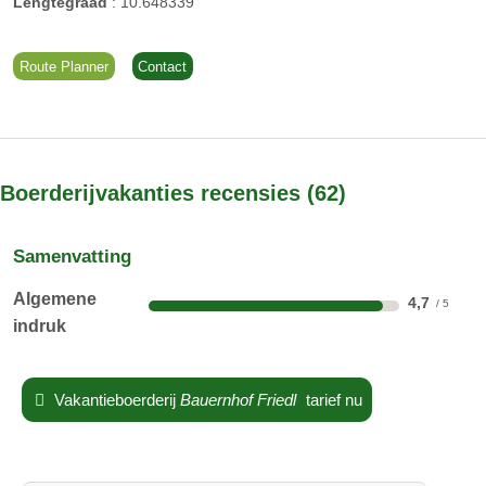
Lengtegraad
:
10.648339
Route Planner
Contact
Boerderijvakanties recensies
62
Samenvatting
Algemene
4,7
indruk
Vakantieboerderij
Bauernhof Friedl
tarief nu