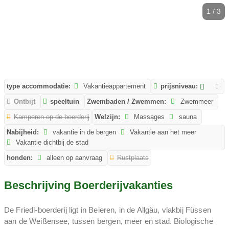
1 / 3
type accommodatie:
Vakantieappartement
prijsniveau:
Ontbijt
speeltuin
Zwembaden / Zwemmen:
Zwemmeer
Kamperen op de boerderij
Welzijn:
Massages
sauna
Nabijheid:
vakantie in de bergen
Vakantie aan het meer
Vakantie dichtbij de stad
honden:
alleen op aanvraag
Rustplaats
Beschrijving Boerderijvakanties
De Friedl-boerderij ligt in Beieren, in de Allgäu, vlakbij Füssen
aan de Weißensee, tussen bergen, meer en stad. Biologische