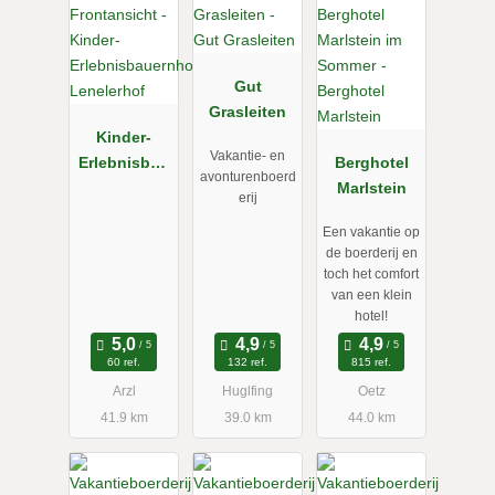
Gut
Grasleiten
Kinder-
Vakantie- en
Erlebnisbau
Berghotel
avonturenboerd
ernhof
Marlstein
erij
Lenelerhof
Een vakantie op
de boerderij en
toch het comfort
van een klein
hotel!
60 ref.
132 ref.
815 ref.
Arzl
Huglfing
Oetz
41.9 km
39.0 km
44.0 km