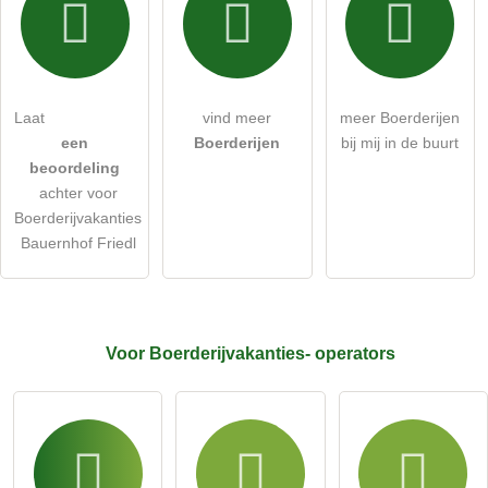
Ik accepteer hierbij de
algemene voorwaarden
.
Ik heb de
gegevensbeschermingsverklaring
gelezen.
Laat
vind meer
meer Boerderijen
stel een publieke vraag
Annuleren
een
Boerderijen
bij mij in de buurt
beoordeling
Let op:
openbare vragen zijn
voor alle bezoekers zichtbaar
.
achter voor
Klik hier om een
​​individuele vraag
te stellen aan de
Boerderijvakanties
Boerderijvakanties-invoer
.
Bauernhof Friedl
Voor Boerderijvakanties-
operators