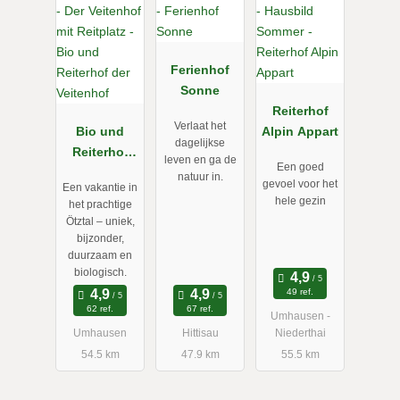
Ferienhof
Sonne
Reiterhof
Verlaat het
Bio und
Alpin Appart
dagelijkse
Reiterhof
leven en ga de
Een goed
der
natuur in.
gevoel voor het
Een vakantie in
Veitenhof
hele gezin
het prachtige
Ötztal – uniek,
bijzonder,
duurzaam en
biologisch.
49 ref.
62 ref.
67 ref.
Umhausen -
Umhausen
Hittisau
Niederthai
54.5 km
47.9 km
55.5 km