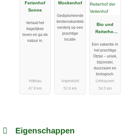
Ferienhof
Mockenhof
Sonne
Gediplomeerde
kindervakantieb
Verlaat het
Bio und
oerderij op een
dagelijkse
Reiterhof
prachtige
leven en ga de
der
locatie
natuur in.
Een vakantie in
Veitenhof
het prachtige
Ötztal – uniek,
bijzonder,
duurzaam en
biologisch.
Hittisau
Argenbühl
Umhausen
47.9 km
52.6 km
54.5 km
Eigenschappen