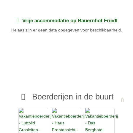
mogelijkheden: zwemmen, wandelen, vissen en fietsen rondom
de Weissensee. Füssen, met zijn koninklijke kastelen, ligt pal
naast de deur.
Vrije accommodatie op Bauernhof Friedl
Friedl Farm aan de Weißensee bij Füssen - een biologische
Helaas zijn er geen data opgegeven voor beschikbaarheid.
boerderij met een bijenstal direct aan het water.
Boerderijen in de buurt