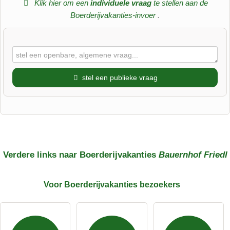
Klik hier om een
​​individuele vraag
te stellen aan de
Boerderijvakanties-invoer
.
stel een publieke vraag
Voornaam
Achternaam
Verdere links naar Boerderijvakanties
Bauernhof Friedl
Voor Boerderijvakanties
bezoekers
E-mailadres (wordt niet gepubliceerd)