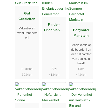
Gut
Grasleiten
Kinder-
Vakantie- en
Erlebnisbau
Berghotel
avonturenboerd
ernhof
Marlstein
erij
Lenelerhof
Een vakantie op
de boerderij en
toch het comfort
van een klein
hotel!
Huglfing
Arzl
Oetz
39.0 km
41.9 km
44.0 km