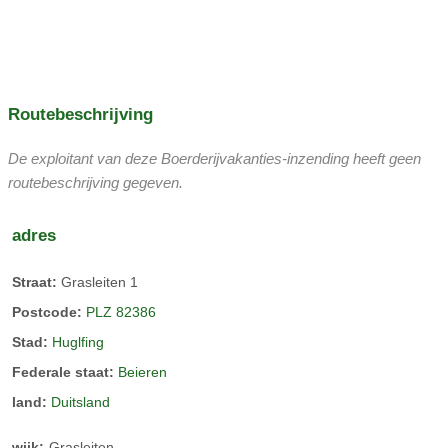
appartement, omdat ze direct tegenover de berken-, sparren-
rondleidingen met gids
en lariksappartementen liggen
https://grasleiten.de/wohnen/gaestezimmer/
Routebeschrijving
Moederkoeien met kalfjes
De exploitant van deze Boerderijvakanties-inzending heeft geen
routebeschrijving gegeven.
De kalveren volgen de koeien gedurende 10 maanden en
drinken hun melk. De moederkoeien staan ​​van het voorjaar
adres
tot het najaar in de wei
Straat:
Grasleiten 1
Postcode:
PLZ 82386
Stad:
Huglfing
Federale staat:
Beieren
land:
Duitsland
wijk:
Grasleiten