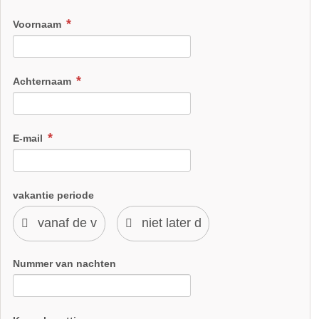
appartement ook rechtstreeks verbonden worden met het
appartement Eiche.
Voornaam
36 m² woonoppervlak
Tweepersoonsbed
2 eenpersoonsbedden mogelijk (2,00 m * 0,80 m)
Achternaam
Kinderbedje (1,60 m * 0,70 m)
Opgemaakte bedden
Badkamer met douche/toilet
E-mail
volledig uitgeruste keuken
Handdoeken en theedoeken aanwezig
Telefoon, stereo-installatie, satelliet-tv en internet
Boerderijhond Elli
vakantie periode
https://grasleiten.de/wohnen/apartment-kastanie/
Elli zorgt ervoor als we allemaal slapen.
Nummer van nachten
kinderboerderij