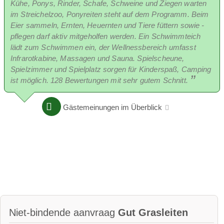
Kühe, Ponys, Rinder, Schafe, Schweine und Ziegen warten
im Streichelzoo, Ponyreiten steht auf dem Programm. Beim
Eier sammeln, Ernten, Heuernten und Tiere füttern sowie -
pflegen darf aktiv mitgeholfen werden. Ein Schwimmteich
lädt zum Schwimmen ein, der Wellnessbereich umfasst
Infrarotkabine, Massagen und Sauna. Spielscheune,
Spielzimmer und Spielplatz sorgen für Kinderspaß, Camping
ist möglich. 128 Bewertungen mit sehr gutem Schnitt.
Gästemeinungen im Überblick
Konijnen
Appartement Kastanje
De kinderen voelen zich zeer op hun gemak in het grote,
inloopverblijf voor konijnen en cavia's
Het appartement bevindt zich op de 1e verdieping van het
bediendenverblijf. De woon- en slaapkamer zijn geschikt voor
maximaal 5 personen. Op dezelfde verdieping bevindt zich de
Notenkamer, waarmee het appartement vaak gecombineerd
Niet-bindende aanvraag
Gut Grasleiten
wordt. Voor grote gezinnen of vriendenfamilies kan het