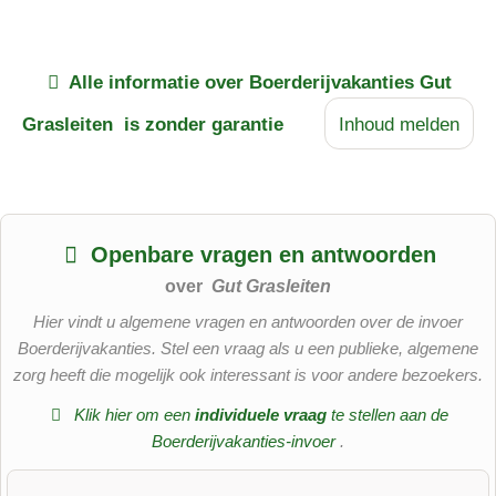
Alle informatie over
Boerderijvakanties Gut
Grasleiten
is zonder garantie
Inhoud melden
Openbare vragen en antwoorden
Appartement Esdoorn
over
Gut Grasleiten
Het appartement is gelegen in de Stallstadel -
Hier vindt u algemene vragen en antwoorden over de invoer
verbindingsgebouw tussen het landhuis en het bediendenhuis.
Boerderijvakanties. Stel een vraag als u een publieke, algemene
Er zijn 2 tafelsets in de grote woonkamer. Hierdoor hebben de
zorg heeft die mogelijk ook interessant is voor andere bezoekers.
kinderen een eigen tafel om op te spelen. Het appartement
Klik hier om een
​​individuele vraag
te stellen aan de
wordt vaak gebruikt door bevriende families omdat het direct
Boerderijvakanties-invoer
.
verbonden kan worden met het Birke appartement. Voor het
schattige vogelnest (kinderslaapkamer in de dakkapel)