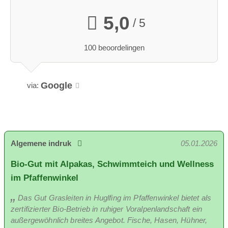
bediendenverblijf. De woon- en slaapkamer zijn geschikt voor
maximaal 3 personen. Net onder Appartement Bergblick
5,0
/ 5
bevindt zich de Walnootkamer, waarmee het appartement
vaak gecombineerd wordt.
100 beoordelingen
25 m² woonoppervlak
Tweepersoonsbed
Eenpersoonsbed
Google
via:
Opgemaakte bedden
Badkamer met douche/toilet
volledig uitgeruste keuken
Handdoeken en theedoeken aanwezig
Varkens
Telefoon, stereo-installatie, satelliet-tv en internet
Algemene indruk
05.01.2026
In de zomer hebben we altijd een varken op de boerderij
Bio-Gut mit Alpakas, Schwimmteich und Wellness
https://grasleiten.de/wohnen/apartment-bergblick/
im Pfaffenwinkel
Das Gut Grasleiten in Huglfing im Pfaffenwinkel bietet als
zertifizierter Bio-Betrieb in ruhiger Voralpenlandschaft ein
außergewöhnlich breites Angebot. Fische, Hasen, Hühner,