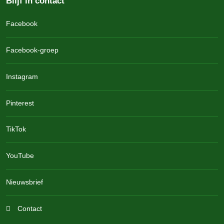
Blijf in contact
1 slaapkamer met tweepersoonsbed
1 slaapkamer met eenpersoonsbed (2 m * 0,80 m) en
Facebook
stapelbed
haard
Facebook-groep
klein extra bed mogelijk
Badkamer op de begane grond met douche/toilet
Instagram
Woonkamer met bank en eethoek
Volledig ingerichte keuken
Pinterest
Opgemaakte bedden
Handdoeken en theedoeken aanwezig
TikTok
Stereo-installatie, satelliet-tv en internet, WiFi
YouTube
https://grasleiten.de/wohnen/ferienwohnung-ulme/
Nieuwsbrief
Contact