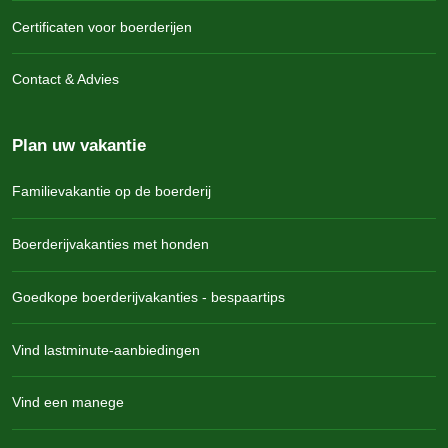
Balkon op het zuiden naar de grote tuin
Certificaten voor boerderijen
Opgemaakte bedden
2 douches/toilet
Woonkamer met bank en eethoek
Contact & Advies
Terras op het zuiden en open haard
Volledig ingerichte keuken
Plan uw vakantie
Handdoeken en theedoeken aanwezig
Telefoon, stereo-installatie, satelliet-tv en internet
Familievakantie op de boerderij
https://grasleiten.de/wohnen/ferienwohnung-laerche/
Boerderijvakanties met honden
Goedkope boerderijvakanties - bespaartips
Vind lastminute-aanbiedingen
Vind een manege