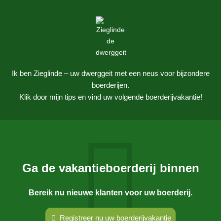
Ik ben Zieglinde – uw dwerggeit met een neus voor bijzondere
boerderijen.
Klik door mijn tips en vind uw volgende boerderijvakantie!
Appartement spar
Ga de vakantieboerderij binnen
Het 5-sterren vakantieappartement Fichte is 100 m² groot en
strekt zich uit over 2 verdiepingen op het zuiden. Op de
Bereik nu nieuwe klanten voor uw boerderij.
begane grond het woongedeelte met open haard en terras
aan de voorzijde van de grote tuin. De twee slaapkamers op
Registreer nu uw boerderijvakantie