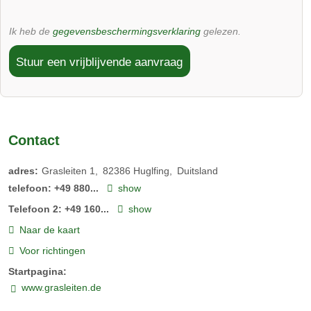
1 slaapkamer met tweepersoonsbed
2 extra bedden mogelijk
Boer Alois met Romina en zijn dochters Leni, Theresa en
Ik heb de
gegevensbeschermingsverklaring
gelezen.
Terras met beschut buitenzitje
Marie
Aparte douche en toilet
Stuur een vrijblijvende aanvraag
Keuken-woonkamer en slaapkamer elk uitgerust met tv
Volledig ingerichte keuken
Opgemaakte bedden
Handdoeken en theedoeken aanwezig
Stereo-installatie, satelliet-tv en internet, WiFi
Contact
adres:
Grasleiten 1
82386
Huglfing
Duitsland
https://grasleiten.de/wohnen/ferienwohnung-
telefoon:
+49 880...
show
apfelbaum/
Telefoon 2:
+49 160...
show
Naar de kaart
Voor richtingen
Startpagina:
www.grasleiten.de