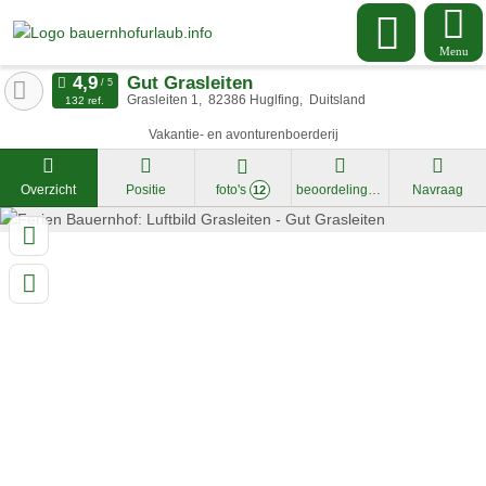
Menu
Gut Grasleiten
Grasleiten 1
82386
Huglfing
Duitsland
132 ref.
Vakantie- en avonturenboerderij
Overzicht
Positie
foto's
beoordelingen
Navraag
12