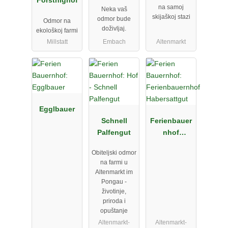
Forstnighof
na samoj
Neka vaš
skijaškoj stazi
odmor bude
Odmor na
doživljaj.
ekološkoj farmi
Millstatt
Embach
Altenmarkt
Egglbauer
Schnell
Ferienbauer
Palfengut
nhof
Habersattgu
Obiteljski odmor
t
na farmi u
Altenmarkt im
Pongau -
životinje,
priroda i
opuštanje
Altenmarkt-
Altenmarkt-