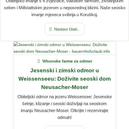
Obiteljsko imanje s 4 zvjezdice, vlastitom farmom, životinjskim
selom i Millstattskim jezerom u neposrednoj blizini. Naše seosko
imanje mjeseca svibnja u Koruškoj.
Nastavi čitati...
Vrhunske farme za odmor
Jesenski i zimski odmor u
Weissenseeu: Doživite seoski dom
Neusacher-Moser
Obiteljski odmor na jezeru Weissensee: Jesenske
šetnje, klizanje i seoski doživljaji na seoskom
imanju Neusacher-Moser. Otkrijte i rezervirajte
odmah!