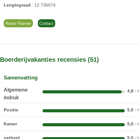
Katten
Lengtegraad
:
12.736074
Route Planner
Contact
kinderboerderij
kruidentuin
gastheer:
Boerderijvakanties recensies
51
Ingrid Hofer
Samenvatting
Beste gasten, mijn naam is Ingrid, ik ben moeder van drie
Algemene
4,8
kinderen, boerin, huisvrouw en uw gastheer.
indruk
Positie
5,0
Kamer
5,0
netheid
5,0