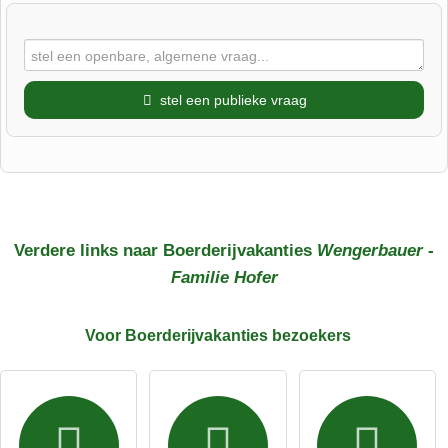
stel een publieke vraag
Voornaam
Achternaam
Verdere links naar Boerderijvakanties
Wengerbauer -
Familie Hofer
E-mailadres (wordt niet gepubliceerd)
Voor Boerderijvakanties
bezoekers
Ik accepteer hierbij de
algemene voorwaarden
.