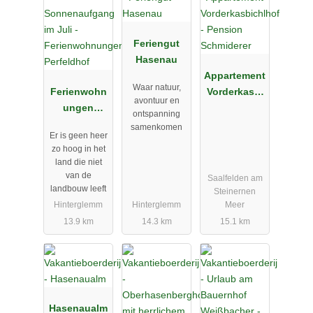
Feriengut
Hasenau
Appartement
Waar natuur,
Ferienwohn
Vorderkasbi
avontuur en
ungen
chlhof -
ontspanning
Perfeldhof
Pension
samenkomen
Er is geen heer
Schmiderer
zo hoog in het
land die niet
van de
Saalfelden am
landbouw leeft
Steinernen
Hinterglemm
Hinterglemm
Meer
13.9 km
14.3 km
15.1 km
Hasenaualm