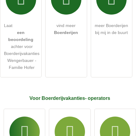
Ik heb de
gegevensbeschermingsverklaring
gelezen.
stel een publieke vraag
Annuleren
Laat
vind meer
meer Boerderijen
een
Boerderijen
bij mij in de buurt
Let op:
openbare vragen zijn
voor alle bezoekers zichtbaar
.
beoordeling
Klik hier om een
​​individuele vraag
te stellen aan de
achter voor
Boerderijvakanties-invoer
.
Boerderijvakanties
Wengerbauer -
Familie Hofer
Voor Boerderijvakanties-
operators