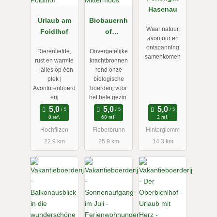
Hasenau
Urlaub am
Biobauernh
Waar natuur,
Foidlhof
of
avontuur en
Mittermoos
ontspanning
Dierenliefde,
Onvergetelijke
samenkomen
rust en warmte
krachtbronnen
– alles op één
rond onze
plek |
biologische
Avonturenboerd
boerderij voor
erij
het hele gezin.
8 ref.
68 ref.
2 ref.
Hochfilzen
Fieberbrunn
Hinterglemm
22.9 km
25.9 km
14.3 km