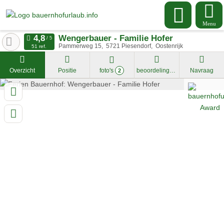
Menu
Wengerbauer - Familie Hofer
Pammerweg 15
5721
Piesendorf
Oostenrijk
51 ref.
Overzicht
Positie
foto's
beoordelingen
Navraag
2