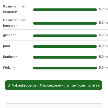
Gezinnen met
5,0
kinderen
Gezinnen met
5,0
jongeren
groepen
5,0
paar
5,0
Senioren
5,0
Welzijn
5,0
Vakantieboerderij
Wengerbauer - Familie Hofer
tarief nu