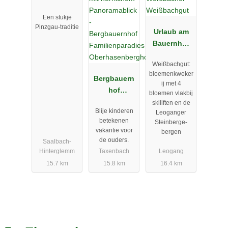
Een stukje
Pinzgau-traditie
Urlaub am
Bauernhof
Weißbacher
Weißbachgut:
-
bloemenkweker
Bergbauern
Weißbachgu
ij met 4
hof
t
bloemen vlakbij
Familienpara
skiliften en de
Blije kinderen
Leoganger
dies
betekenen
Steinberge-
Oberhasenb
vakantie voor
bergen
erghof
de ouders.
Saalbach-
Hinterglemm
Taxenbach
Leogang
15.7 km
15.8 km
16.4 km