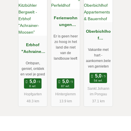
Ferienwohn
ungen
Perfeldhof
Oberbichlho
Er is geen heer
f
zo hoog in het
Erbhof
Appartement
land die niet
Vakantie met
"Achrainer-
s &
van de
hart -
Moosen"
Bauernhof
landbouw leeft
aankomen.bele
Ontspan,
ven.genieten
geniet, ontdek
en voel je goed
54 ref.
8 ref.
87 ref.
Sankt Johann
Hopfgarten
Hinterglemm
im Pongau
48.3 km
13.9 km
37.1 km