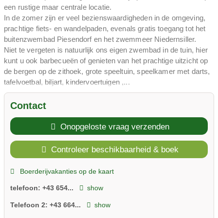
een rustige maar centrale locatie.
In de zomer zijn er veel bezienswaardigheden in de omgeving,
prachtige fiets- en wandelpaden, evenals gratis toegang tot het
buitenzwembad Piesendorf en het zwemmeer Niedernsiller.
Niet te vergeten is natuurlijk ons ​​eigen zwembad in de tuin, hier
kunt u ook barbecueën of genieten van het prachtige uitzicht op
de bergen op de zithoek, grote speeltuin, speelkamer met darts,
tafelvoetbal, biljart, kindervoertuigen ,...
In de winter zijn er verschillende skigebieden - Zell am See,
Kaprun en Saalbach - Hinterglemm bieden nu een
Contact
combinatieticket aan. Er zijn ook langlaufloipes in de buurt en de
Tauern Spa (thermische spa in Kaprun) ligt op slechts 3 km
Onopgeloste vraag verzenden
afstand.
Controleer beschikbaarheid & boek
Boerderijvakanties op de kaart
telefoon:
+43 654...
show
Telefoon 2:
+43 664...
show