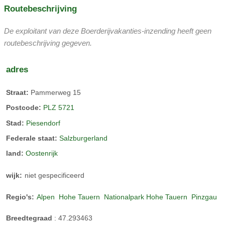
Routebeschrijving
De exploitant van deze Boerderijvakanties-inzending heeft geen
routebeschrijving gegeven.
adres
Straat:
Pammerweg 15
Appartement Hohe Arche
Postcode:
PLZ 5721
Stad:
Piesendorf
3 slaapkamers met tweepersoonsbed, + 2 extra banken,
Federale staat:
Salzburgerland
balkon, keuken, badkamer, 2 toiletten, wastafel in 3 kamers,
land:
Oostenrijk
max. 10 personen.
Konijnen
wijk:
niet gespecificeerd
honden
Regio's:
Alpen
Hohe Tauern
Nationalpark Hohe Tauern
Pinzgau
Breedtegraad
:
47.293463