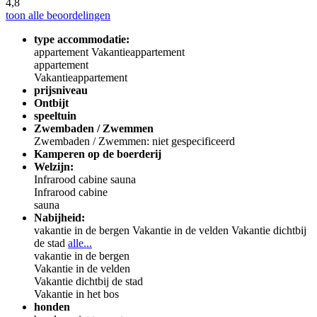
4,8
toon alle beoordelingen
type accommodatie:
appartement
Vakantieappartement
appartement
Vakantieappartement
prijsniveau
Ontbijt
speeltuin
Zwembaden / Zwemmen
Zwembaden / Zwemmen: niet gespecificeerd
Kamperen op de boerderij
Welzijn:
Infrarood cabine
sauna
Infrarood cabine
sauna
Nabijheid:
vakantie in de bergen
Vakantie in de velden
Vakantie dichtbij
de stad
alle...
vakantie in de bergen
Vakantie in de velden
Vakantie dichtbij de stad
Vakantie in het bos
honden