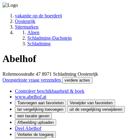
vakantie op de boerderij
Oostenrijk
Stiermarken
Alpen
Schladming-Dachstein
Schladming
Abelhof
Rohrmoosstraße 47
8971
Schladming
Oostenrijk
Onopgeloste vraag verzenden
verdere acties
Controleer beschikbaarheid & boek
www.abelhof.at
Toevoegen aan favorieten
Verwijder van favorieten
ter vergelijking toevoegen
uit de vergelijking verwijderen
een taxatie geven
Afbeelding uploaden
Deel Abelhof
Verbeter de toegang