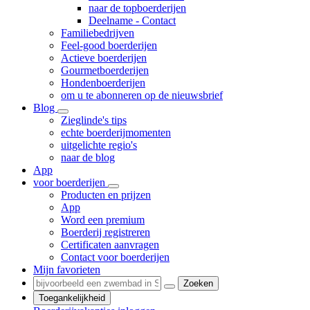
naar de topboerderijen
Deelname - Contact
Familiebedrijven
Feel-good boerderijen
Actieve boerderijen
Gourmetboerderijen
Hondenboerderijen
om u te abonneren op de nieuwsbrief
Blog
Zieglinde's tips
echte boerderijmomenten
uitgelichte regio's
naar de blog
App
voor boerderijen
Producten en prijzen
App
Word een premium
Boerderij registreren
Certificaten aanvragen
Contact voor boerderijen
Mijn favorieten
Zoeken
Toegankelijkheid