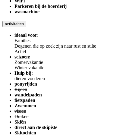
WiFi
Parkeren bij de boerderij
wasmachine
activiteiten
ideaal voor:
Families
Degenen die op zoek zijn naar rust en stilte
Actief
seizoen:
Zomervakantie
Winter vakantie
Hulp bij:
dieren voederen
ponyrijden
Rijden
wandelpaden
fietspaden
Zwemmen
vissen
Duiken
Skiën
direct aan de skipiste
Skitochten