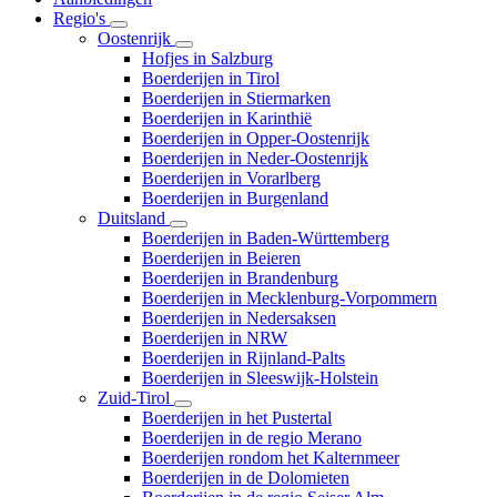
Regio's
Oostenrijk
Hofjes in Salzburg
Boerderijen in Tirol
Boerderijen in Stiermarken
Boerderijen in Karinthië
Boerderijen in Opper-Oostenrijk
Boerderijen in Neder-Oostenrijk
Boerderijen in Vorarlberg
Boerderijen in Burgenland
Duitsland
Boerderijen in Baden-Württemberg
Boerderijen in Beieren
Boerderijen in Brandenburg
Boerderijen in Mecklenburg-Vorpommern
Boerderijen in Nedersaksen
Boerderijen in NRW
Boerderijen in Rijnland-Palts
Boerderijen in Sleeswijk-Holstein
Zuid-Tirol
Boerderijen in het Pustertal
Boerderijen in de regio Merano
Boerderijen rondom het Kalternmeer
Boerderijen in de Dolomieten