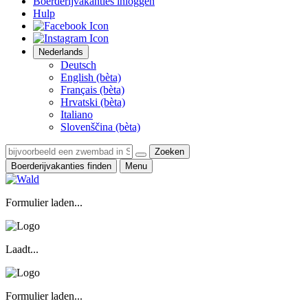
Boerderijvakanties inloggen
Hulp
Nederlands
Deutsch
English (bèta)
Français (bèta)
Hrvatski (bèta)
Italiano
Slovenščina (bèta)
Zoeken
Boerderijvakanties finden
Menu
Formulier laden...
Laadt...
Formulier laden...