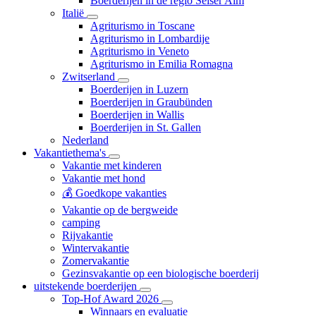
Boerderijen in de regio Seiser Alm
Italië
Agriturismo in Toscane
Agriturismo in Lombardije
Agriturismo in Veneto
Agriturismo in Emilia Romagna
Zwitserland
Boerderijen in Luzern
Boerderijen in Graubünden
Boerderijen in Wallis
Boerderijen in St. Gallen
Nederland
Vakantiethema's
Vakantie met kinderen
Vakantie met hond
💰 Goedkope vakanties
Vakantie op de bergweide
camping
Rijvakantie
Wintervakantie
Zomervakantie
Gezinsvakantie op een biologische boerderij
uitstekende boerderijen
Top-Hof Award 2026
Winnaars en evaluatie