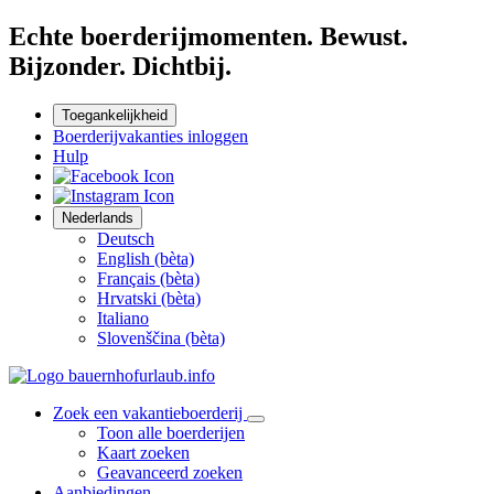
Echte boerderijmomenten. Bewust.
Bijzonder. Dichtbij.
Toegankelijkheid
Boerderijvakanties inloggen
Hulp
Nederlands
Deutsch
English (bèta)
Français (bèta)
Hrvatski (bèta)
Italiano
Slovenščina (bèta)
Zoek een vakantieboerderij
Toon alle boerderijen
Kaart zoeken
Geavanceerd zoeken
Aanbiedingen