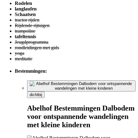
Rodelen
langlaufen
Schaatsen
tractor rijden
Rijdende rijtuigen
trampoline
tafeltennis
Jeugdprogramma
rondleidingen met gids
yoga
meditatie
Bestemmingen:
dichtbij
Abelhof Bestemmingen Dalbodem
voor ontspannende wandelingen
met kleine kinderen