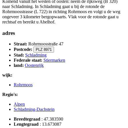
Komend vanuit het westen of oosten: neem de rijksweg (B 320)
naar Schladming. In Schladming gaat u bij de rotonde de
Rohrmoosstrasse (L 722) in richting Rohrmoos en volgt u de weg
ongeveer 3 kilometer bergopwaarts. Vlak voor de rotonde gaat u
rechtsaf en bereikt u Abelhof.
adres
Straat:
Rohrmoosstraße 47
Postcode:
PLZ 8971
Stad:
Schladming
Federale staat:
Stiermarken
land:
Oostenrijk
wijk:
Rohrmoos
Regio's:
Alpen
Schladming-Dachstein
Breedtegraad
:
47.383590
Lengtegraad
:
13.673087