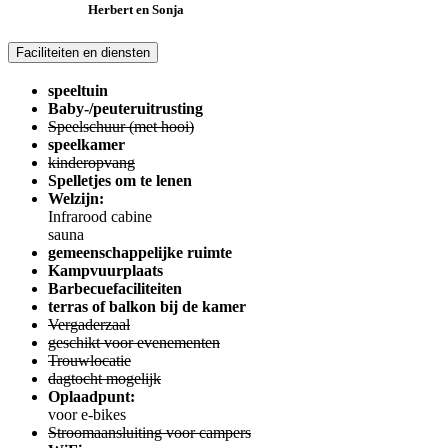
Herbert en Sonja
Faciliteiten en diensten
speeltuin
Baby-/peuteruitrusting
Speelschuur (met hooi)
speelkamer
kinderopvang
Spelletjes om te lenen
Welzijn:
Infrarood cabine
sauna
gemeenschappelijke ruimte
Kampvuurplaats
Barbecuefaciliteiten
terras of balkon bij de kamer
Vergaderzaal
geschikt voor evenementen
Trouwlocatie
dagtocht mogelijk
Oplaadpunt:
voor e-bikes
Stroomaansluiting voor campers