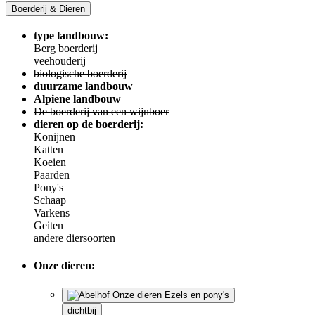
Boerderij & Dieren
type landbouw:
Berg boerderij
veehouderij
biologische boerderij
duurzame landbouw
Alpiene landbouw
De boerderij van een wijnboer
dieren op de boerderij:
Konijnen
Katten
Koeien
Paarden
Pony's
Schaap
Varkens
Geiten
andere diersoorten
Onze dieren:
dichtbij