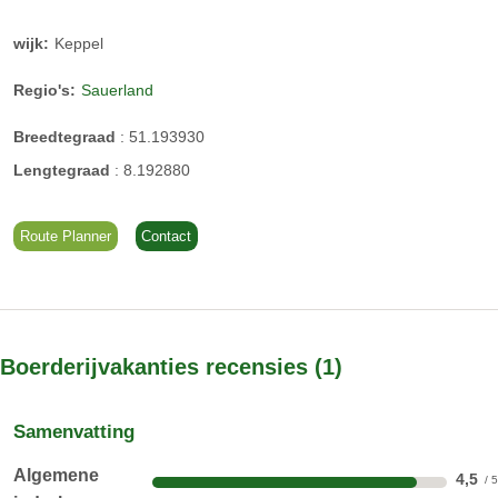
wijk:
Keppel
Regio's:
Sauerland
Breedtegraad
:
51.193930
Lengtegraad
:
8.192880
Route Planner
Contact
Boerderijvakanties recensies
1
Samenvatting
Algemene
4,5