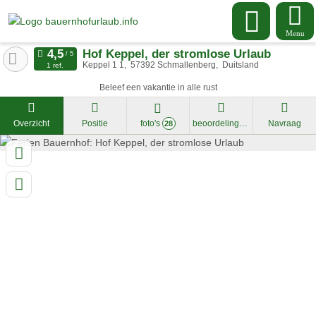
Menu
Hof Keppel, der stromlose Urlaub
Keppel 1 1
57392
Schmallenberg
Duitsland
1 ref.
Beleef een vakantie in alle rust
Overzicht
Positie
foto's
beoordelingen
Navraag
28