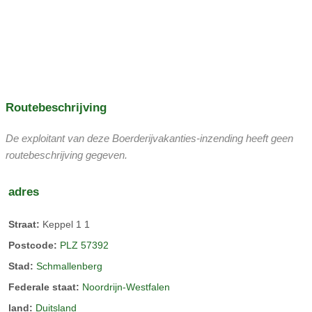
Rodelen
langlaufen
Schaatsen
tractor rijden
Rijdende rijtuigen
trampoline
tafeltennis
Jeugdprogramma
verhuur
rondleidingen met gids
yoga
meditatie
Routebeschrijving
De exploitant van deze Boerderijvakanties-inzending heeft geen
routebeschrijving gegeven.
adres
Straat:
Keppel 1 1
Postcode:
PLZ 57392
Stad:
Schmallenberg
Federale staat:
Noordrijn-Westfalen
land:
Duitsland