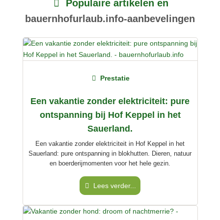
Populaire artikelen en
Achternaam
bauernhofurlaub.info-aanbevelingen
E-mailadres (wordt niet gepubliceerd)
Prestatie
Ik accepteer hierbij de
algemene voorwaarden
.
Een vakantie zonder elektriciteit: pure
ontspanning bij Hof Keppel in het
Ik heb de
gegevensbeschermingsverklaring
gelezen.
Sauerland.
stel een publieke vraag
Annuleren
Een vakantie zonder elektriciteit in Hof Keppel in het
Sauerland: pure ontspanning in blokhutten. Dieren, natuur
Let op:
openbare vragen zijn
voor alle bezoekers zichtbaar
.
en boerderijmomenten voor het hele gezin.
Klik hier om een
​​individuele vraag
te stellen aan de
Lees verder...
Boerderijvakanties-invoer
.