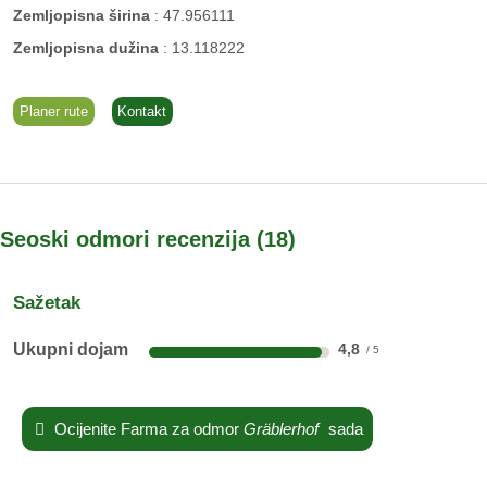
Zemljopisna širina
:
47.956111
Zemljopisna dužina
:
13.118222
Planer rute
Kontakt
Seoski odmori recenzija
18
Sažetak
Ukupni dojam
4,8
Ocijenite Farma za odmor
Gräblerhof
sada