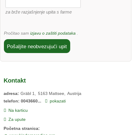
za brže razjašnjenje upita s farme
Pročitao sam
izjavu o zaštiti podataka
.
Pošaljite neobvezujući upit
Kontakt
adresa:
Gräbl 1
5163
Mattsee
Austrija
telefon:
0043660...
pokazati
Na karticu
Za upute
Početna stranica: