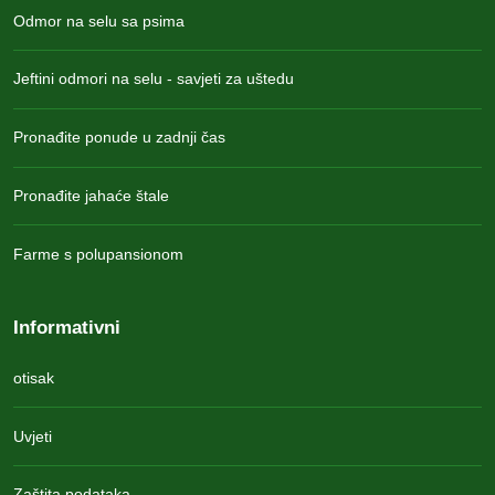
Odmor na selu sa psima
Jeftini odmori na selu - savjeti za uštedu
Pronađite ponude u zadnji čas
Pronađite jahaće štale
Farme s polupansionom
Informativni
otisak
Uvjeti
Zaštita podataka