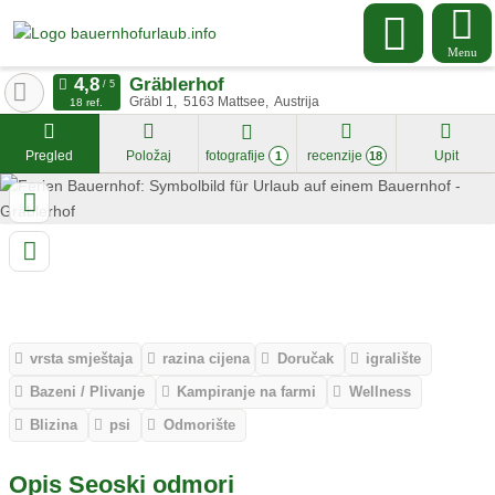
Menu
Gräblerhof
Gräbl 1
5163
Mattsee
Austrija
18 ref.
Pregled
Položaj
fotografije
recenzije
Upit
1
18
vrsta smještaja
razina cijena
Doručak
igralište
Bazeni / Plivanje
Kampiranje na farmi
Wellness
Blizina
psi
Odmorište
Opis Seoski odmori