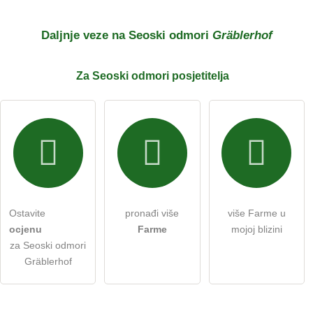
Prezime
Daljnje veze na Seoski odmori
Gräblerhof
Za Seoski odmori
posjetitelja
E-mail adresa (neće biti objavljena)
Ovime prihvaćam
uvjete i odredbe
.
Pročitao sam
izjavu o zaštiti podataka
.
Ostavite
pronađi više
više Farme u
postaviti javno pitanje
Otkazati
ocjenu
Farme
mojoj blizini
za Seoski odmori
Napomena:
Imajte na umu da su javna pitanja
vidljiva svim
Gräblerhof
posjetiteljima
.
Kliknite ovdje da postavite
pojedinačno pitanje
unosu
Seoski odmori
.