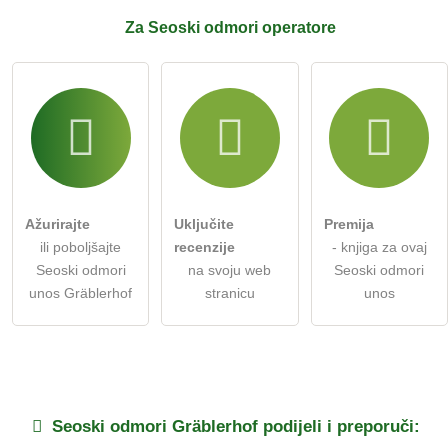
Za Seoski odmori
operatore
Ažurirajte
Uključite
Premija
ili poboljšajte
recenzije
- knjiga za ovaj
Seoski odmori
na svoju web
Seoski odmori
unos Gräblerhof
stranicu
unos
Seoski odmori
Gräblerhof
podijeli i preporuči: