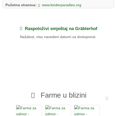
jednom od najljepših jezera u regiji i nudi zabavu kupanja i
Početna stranica:
www.kinderparadies.org
netaknutu prirodu.
Gräblerhof u Mattseeu, Salzburška jezerska oblast - organska
farma prilagođena djeci na osamljenoj lokaciji s pogledom na
planine i jezera.
Raspoloživi smještaj na Gräblerhof
Nažalost, nisu navedeni datumi za dostupnost.
Farme u blizini