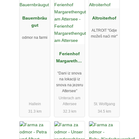
Bauernbräu
Altroiterhof
gut
ALTROIT "Gdje
možeš naći mir"
odmor na farmi
Ferienhof
Margarethen
gut am
“Dani iz snova
Attersee
na lokaciji iz
snova na jezeru
Attersee”
Unterach am
Hallein
Attersee
St. Wolfgang
31.3 km
32.3 km
34.5 km