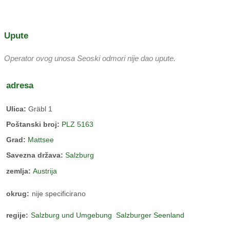
Upute
Operator ovog unosa Seoski odmori nije dao upute.
adresa
Ulica:
Gräbl 1
Poštanski broj:
PLZ 5163
Grad:
Mattsee
Savezna država:
Salzburg
zemlja:
Austrija
okrug:
nije specificirano
regije:
Salzburg und Umgebung
Salzburger Seenland