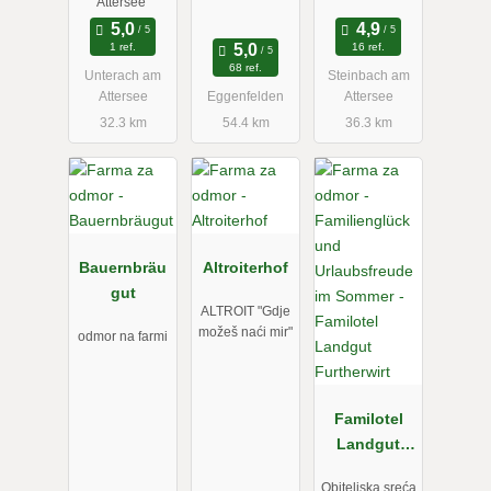
Attersee”
1 ref.
16 ref.
68 ref.
Unterach am
Steinbach am
Attersee
Eggenfelden
Attersee
32.3 km
54.4 km
36.3 km
Bauernbräu
Altroiterhof
gut
ALTROIT "Gdje
možeš naći mir"
odmor na farmi
Familotel
Landgut
Furtherwirt
Obiteljska sreća