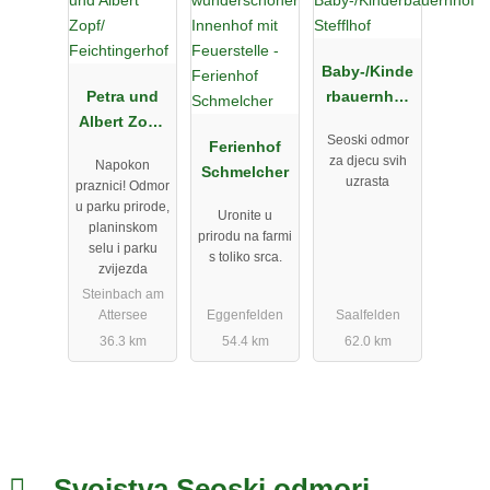
Baby-/Kinde
Petra und
rbauernhof
Albert Zopf/
Stefflhof
Seoski odmor
Feichtingerh
Ferienhof
za djecu svih
Napokon
of
Schmelcher
uzrasta
praznici! Odmor
u parku prirode,
Uronite u
planinskom
prirodu na farmi
selu i parku
s toliko srca.
zvijezda
Steinbach am
Attersee
Eggenfelden
Saalfelden
36.3 km
54.4 km
62.0 km
Svojstva Seoski odmori