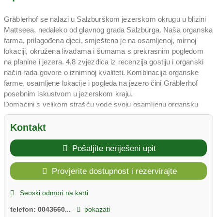
Gräblerhof se nalazi u Salzburškom jezerskom okrugu u blizini
Mattseea, nedaleko od glavnog grada Salzburga. Naša organska
farma, prilagođena djeci, smještena je na osamljenoj, mirnoj
lokaciji, okružena livadama i šumama s prekrasnim pogledom
na planine i jezera. 4,8 zvjezdica iz recenzija gostiju i organski
način rada govore o iznimnoj kvaliteti. Kombinacija organske
farme, osamljene lokacije i pogleda na jezero čini Gräblerhof
posebnim iskustvom u jezerskom kraju.
Domaćini s velikom strašću vode svoju osamljenu organsku
farmu prilagođenu djeci. Okružen livadama i šumama, možete
očekivati ​​prekrasan pogled na planine i jezera. Osamljena
Kontakt
lokacija jamči pravi mir i tišinu, dok prilagođenost organske
farme djeci osigurava nezaboravna iskustva.
Pošaljite neriješeni upit
Gräblerhof se nalazi u regiji Salzburg i okolici, s brzim pristupom
jezeru Mattsee i gradu Salzburgu, rodnom mjestu Mozarta.
Provjerite dostupnost i rezervirajte
Metode organske poljoprivrede čine ovaj odmor održivim
iskustvom.
Seoski odmori na karti
Salzburška jezerska oblast nudi prekrasne vode za kupanje,
telefon:
0043660...
pokazati
biciklističke staze i izlete u Salzburg. Mattsee se nalazi na