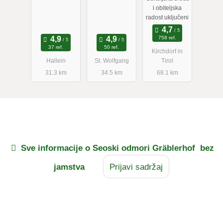
i obiteljska
radost uključeni
758 ref.
37 ref.
50 ref.
Kirchdorf in
Hallein
St. Wolfgang
Tirol
31.3 km
34.5 km
68.1 km
Sve informacije o
Seoski odmori Gräblerhof
bez
jamstva
Prijavi sadržaj