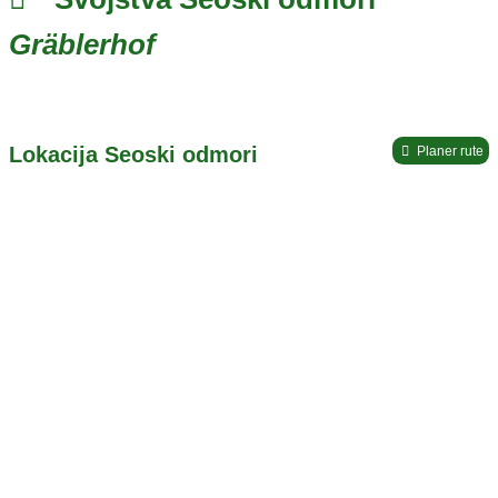
Gräblerhof
Lokacija Seoski odmori
Planer rute