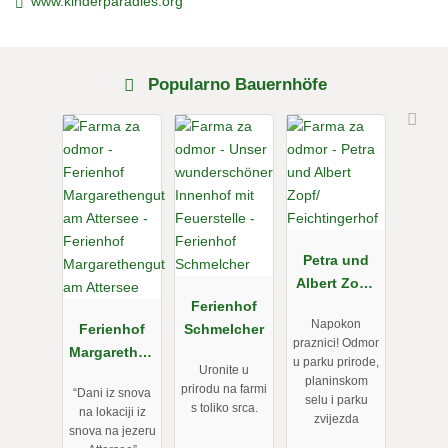
www.kinderparadies.org
Popularno Bauernhöfe
Petra und
Albert Zopf/
Ferienhof
Feichtingerh
Napokon
Ferienhof
Schmelcher
of
praznici! Odmor
Margarethen
u parku prirode,
Uronite u
gut am
planinskom
prirodu na farmi
“Dani iz snova
Attersee
selu i parku
s toliko srca.
na lokaciji iz
zvijezda
snova na jezeru