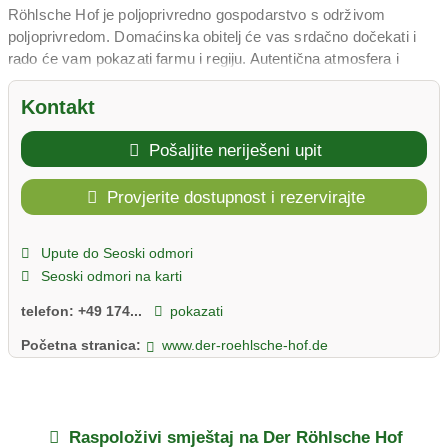
Röhlsche Hof je poljoprivredno gospodarstvo s održivom
poljoprivredom. Domaćinska obitelj će vas srdačno dočekati i
rado će vam pokazati farmu i regiju. Autentična atmosfera i
prostrani krajolik pozivaju vas na opuštanje.
Apartmani za odmor su moderno namješteni, s Wi-Fi-jem,
Kontakt
parkirnim mjestima i terasama. Kao samodostatna osoba,
možete strukturirati svoj dan kako želite. Vrt, oprema za roštilj i
Pošaljite neriješeni upit
mirna lokacija čine boravak savršenim.
Ljeti možete očekivati ​​biciklističke ture kroz regiju Magdeburg
Provjerite dostupnost i rezervirajte
Börde, izlete u Magdeburg i posjete dvorcima i palačama. Žetvu
možete doživjeti u jesen. S više od 160 recenzija, Der Röhlsche
Upute do Seoski odmori
Hof je vrlo cijenjena adresa u Saskoj-Anhaltu.
Seoski odmori na karti
Doživite seoski mir na farmi Röhlschen.
telefon:
+49 174...
pokazati
Početna stranica:
www.der-roehlsche-hof.de
Raspoloživi smještaj na Der Röhlsche Hof