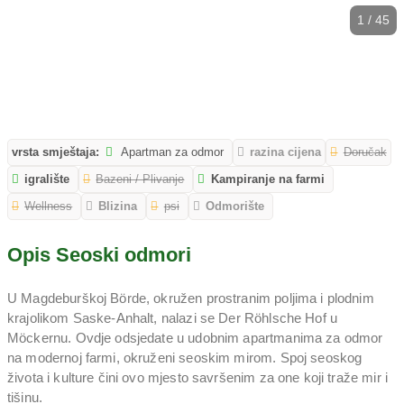
1 / 45
vrsta smještaja:
Apartman za odmor
razina cijena
Doručak
igralište
Bazeni / Plivanje
Kampiranje na farmi
Wellness
Blizina
psi
Odmorište
Opis Seoski odmori
U Magdeburškoj Börde, okružen prostranim poljima i plodnim
krajolikom Saske-Anhalt, nalazi se Der Röhlsche Hof u
Möckernu. Ovdje odsjedate u udobnim apartmanima za odmor
na modernoj farmi, okruženi seoskim mirom. Spoj seoskog
života i kulture čini ovo mjesto savršenim za one koji traže mir i
tišinu.