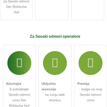
za Seoski odmori
Der Röhlsche
Hof
Za Seoski odmori
operatore
Ažurirajte
Uključite
Premija
ili poboljšajte
recenzije
- knjiga za ovaj
Seoski odmori
na svoju web
Seoski odmori
unos Der
stranicu
unos
Röhlsche Hof