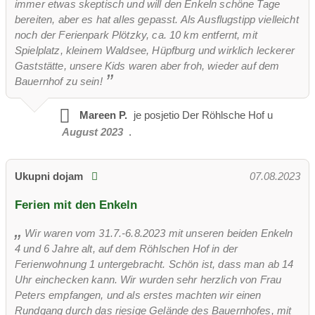
immer etwas skeptisch und will den Enkeln schöne Tage
bereiten, aber es hat alles gepasst. Als Ausflugstipp vielleicht
noch der Ferienpark Plötzky, ca. 10 km entfernt, mit
Spielplatz, kleinem Waldsee, Hüpfburg und wirklich leckerer
Gaststätte, unsere Kids waren aber froh, wieder auf dem
Bauernhof zu sein!
Mareen P.
je posjetio
Der Röhlsche Hof u
August 2023
.
Ukupni dojam
07.08.2023
Ferien mit den Enkeln
Wir waren vom 31.7.-6.8.2023 mit unseren beiden Enkeln
4 und 6 Jahre alt, auf dem Röhlschen Hof in der
Ferienwohnung 1 untergebracht. Schön ist, dass man ab 14
Uhr einchecken kann. Wir wurden sehr herzlich von Frau
Peters empfangen, und als erstes machten wir einen
Rundgang durch das riesige Gelände des Bauernhofes, mit