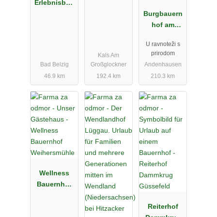
Erlebnisbau
ernhof Groß
Burgbauern
Briesen
hof am
Katzenstein
U ravnoteži s
prirodom
Kals Am
Bad Belzig
Großglockner
Andenhausen
46.9 km
192.4 km
210.3 km
Wellness
Bauernhof
Weihersmüh
le
Reiterhof