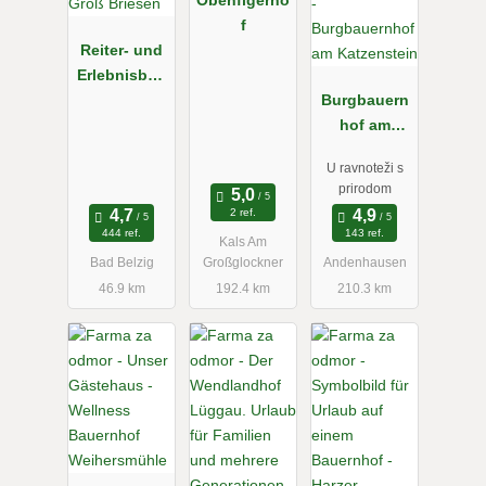
f
Reiter- und
Erlebnisbau
ernhof Groß
Burgbauern
Briesen
hof am
Katzenstein
U ravnoteži s
prirodom
2 ref.
444 ref.
143 ref.
Kals Am
Bad Belzig
Großglockner
Andenhausen
46.9 km
192.4 km
210.3 km