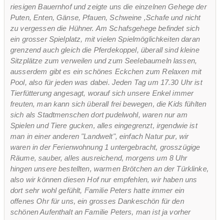
riesigen Bauernhof und zeigte uns die einzelnen Gehege der
Puten, Enten, Gänse, Pfauen, Schweine ,Schafe und nicht
zu vergessen die Hühner. Am Schafsgehege befindet sich
ein grosser Spielplatz, mit vielen Spielmöglichkeiten daran
grenzend auch gleich die Pferdekoppel, überall sind kleine
Sitzplätze zum verweilen und zum Seelebaumeln lassen,
ausserdem gibt es ein schönes Eckchen zum Relaxen mit
Pool, also für jeden was dabei. Jeden Tag um 17.30 Uhr ist
Tierfütterung angesagt, worauf sich unsere Enkel immer
freuten, man kann sich überall frei bewegen, die Kids fühlten
sich als Stadtmenschen dort pudelwohl, waren nur am
Spielen und Tiere gucken, alles eingegrenzt, irgendwie ist
man in einer anderen "Landwelt", einfach Natur pur, wir
waren in der Ferienwohnung 1 untergebracht, grosszügige
Räume, sauber, alles ausreichend, morgens um 8 Uhr
hingen unsere bestellten, warmen Brötchen an der Türklinke,
also wir können diesen Hof nur empfehlen, wir haben uns
dort sehr wohl gefühlt, Familie Peters hatte immer ein
offenes Ohr für uns, ein grosses Dankeschön für den
schönen Aufenthalt an Familie Peters, man ist ja vorher