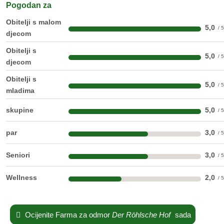
Pogodan za
Obitelji s malom
5,0
djecom
Obitelji s
5,0
djecom
Obitelji s
5,0
mladima
skupine
5,0
par
3,0
Seniori
3,0
Wellness
2,0
Ocijenite Farma za odmor
Der Röhlsche Hof
sada