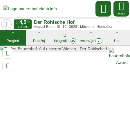
Menu
Der Röhlsche Hof
August-Bebel-Str. 19
39291
Möckern
Njemačka
175 ref.
Pregled
Položaj
fotografije
recenzije
Upit
45
175