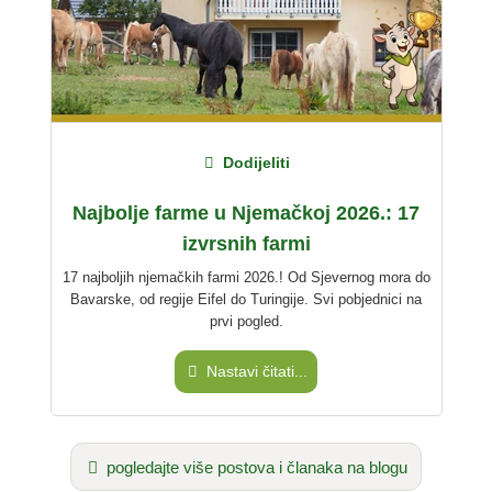
Ovime prihvaćam
uvjete i odredbe
.
Pročitao sam
izjavu o zaštiti podataka
.
postaviti javno pitanje
Otkazati
Napomena:
Imajte na umu da su javna pitanja
vidljiva svim
Dodijeliti
posjetiteljima
.
Najbolje farme u Njemačkoj 2026.: 17
Kliknite ovdje da postavite
pojedinačno pitanje
unosu
izvrsnih farmi
Seoski odmori
.
17 najboljih njemačkih farmi 2026.! Od Sjevernog mora do
Bavarske, od regije Eifel do Turingije. Svi pobjednici na
prvi pogled.
Nastavi čitati...
pogledajte više postova i članaka na blogu