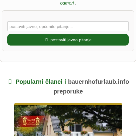
odmori
.
postaviti javno pitanje
Ime
Popularni članci i
bauernhofurlaub.info
Prezime
preporuke
E-mail adresa (neće biti objavljena)