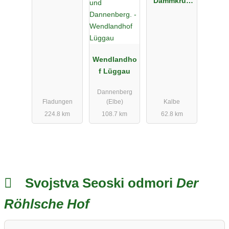
Dammkrug
Güssefeld
Wendlandho
f Lüggau
Dannenberg
Fladungen
(Elbe)
Kalbe
224.8 km
108.7 km
62.8 km
Svojstva Seoski odmori
Der
Röhlsche Hof