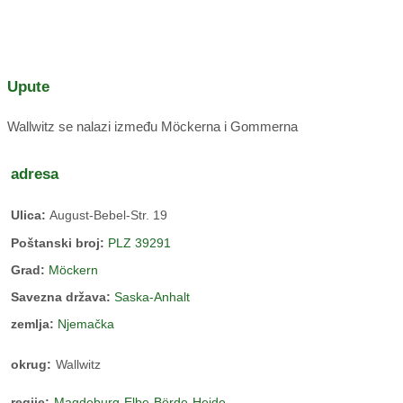
Upute
Wallwitz se nalazi između Möckerna i Gommerna
adresa
Ulica:
August-Bebel-Str. 19
Poštanski broj:
PLZ 39291
Grad:
Möckern
Savezna država:
Saska-Anhalt
zemlja:
Njemačka
okrug:
Wallwitz
regije:
Magdeburg-Elbe-Börde-Heide