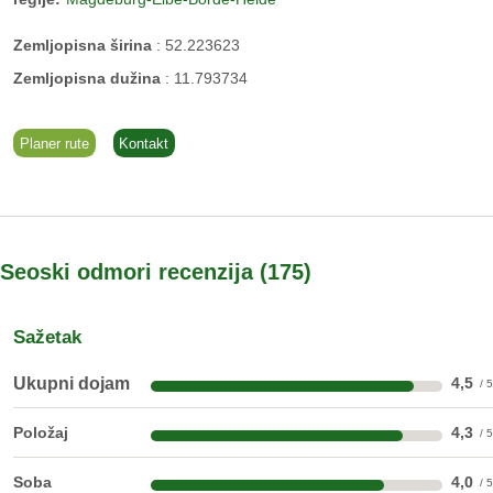
Zemljopisna širina
:
52.223623
Zemljopisna dužina
:
11.793734
Planer rute
Kontakt
Seoski odmori recenzija
175
Sažetak
Ukupni dojam
4,5
Položaj
4,3
Soba
4,0