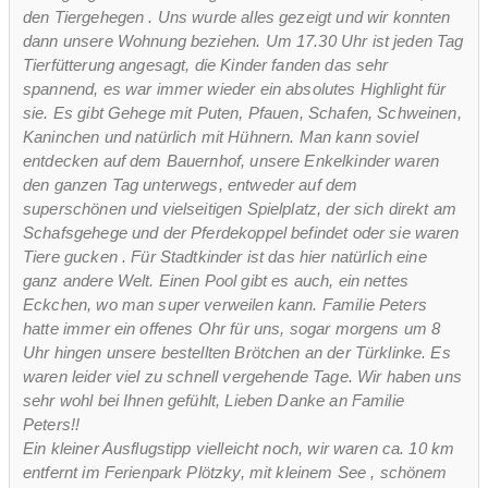
den Tiergehegen . Uns wurde alles gezeigt und wir konnten
dann unsere Wohnung beziehen. Um 17.30 Uhr ist jeden Tag
Tierfütterung angesagt, die Kinder fanden das sehr
spannend, es war immer wieder ein absolutes Highlight für
sie. Es gibt Gehege mit Puten, Pfauen, Schafen, Schweinen,
Kaninchen und natürlich mit Hühnern. Man kann soviel
entdecken auf dem Bauernhof, unsere Enkelkinder waren
den ganzen Tag unterwegs, entweder auf dem
superschönen und vielseitigen Spielplatz, der sich direkt am
Schafsgehege und der Pferdekoppel befindet oder sie waren
Tiere gucken . Für Stadtkinder ist das hier natürlich eine
ganz andere Welt. Einen Pool gibt es auch, ein nettes
Eckchen, wo man super verweilen kann. Familie Peters
hatte immer ein offenes Ohr für uns, sogar morgens um 8
Uhr hingen unsere bestellten Brötchen an der Türklinke. Es
waren leider viel zu schnell vergehende Tage. Wir haben uns
sehr wohl bei Ihnen gefühlt, Lieben Danke an Familie
Peters!!
Ein kleiner Ausflugstipp vielleicht noch, wir waren ca. 10 km
entfernt im Ferienpark Plötzky, mit kleinem See , schönem