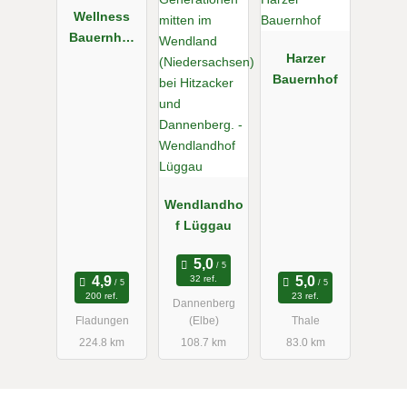
Wellness
Bauernhof
Weihersmüh
Harzer
le
Bauernhof
Wendlandho
f Lüggau
32 ref.
200 ref.
23 ref.
Dannenberg
Fladungen
(Elbe)
Thale
224.8 km
108.7 km
83.0 km