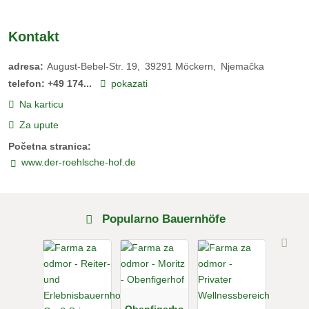
Kontakt
adresa:
August-Bebel-Str. 19
39291
Möckern
Njemačka
telefon:
+49 174...
pokazati
Na karticu
Za upute
Početna stranica:
www.der-roehlsche-hof.de
Popularno Bauernhöfe
Obenfigerho