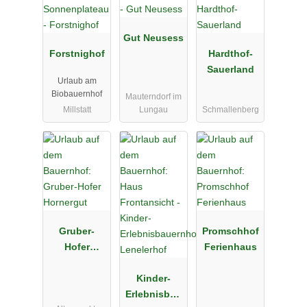
Gut Neusess
Forstnighof
Hardthof-
Sauerland
Urlaub am
Biobauernhof
Mauterndorf im
Millstatt
Lungau
Schmallenberg
Gruber-
Promschhof
Hofer
Ferienhaus
Hornergut
Kinder-
Erlebnisbau