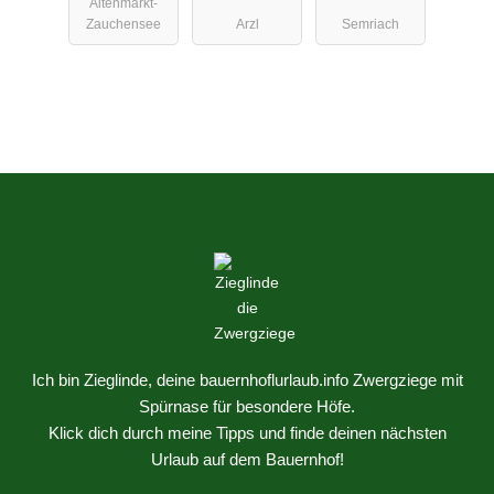
Altenmarkt-
ernhof
Zauchensee
Arzl
Semriach
Lenelerhof
Ich bin Zieglinde, deine bauernhoflurlaub.info Zwergziege mit
Spürnase für besondere Höfe.
Klick dich durch meine Tipps und finde deinen nächsten
Urlaub auf dem Bauernhof!