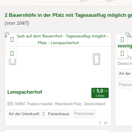
2
Bauernhöfe
in der Pfalz
mit Tagesausflug möglich
g
(von 1047)
Weing
6714
Deutsch
Art der
Preisni
Lenspacherhof
1 Bew.
66987 Thaleischweiler, Rheinland-Pfalz, Deutschland
Preisniveau
Art der Unterkunft:
Ferienhaus
60