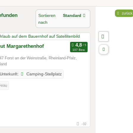
zurück
efunden
Sortieren
Standard
nach
ut Margarethenhof
107 Bew.
7 Forst an der Weinstraße, Rheinland-Pfalz,
land
 Unterkunft:
Camping-Stellplatz
veau
-32