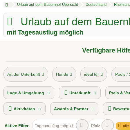
Urlaub auf dem Bauernhof-Übersicht
Deutschland
Rheinland
Urlaub auf dem Bauern
mit Tagesausflug möglich
Verfügbare Höfe
Art der Unterkunft
Hunde
ideal für
Pools /
Camping am Bauernhof
Preisniveau
To
Lage & Umgebung
Unterkunft
Preis & Ve
Aktivitäten
Awards & Partner
Bewertu
Aktive
Filter:
Tagesausflug möglich
Pfalz
alle