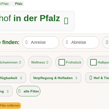
-Pfalz
Pfalz
hof
in der Pfalz
 finden:
 Schwimmen
Wellness
Frühstück
Halbpe
p-Hof 2026
Urlaub auf der Alm
rfügbarkeit
Verpflegung & Hofladen
Hof & Tie
ng
alle Filter
 Filter entfernen