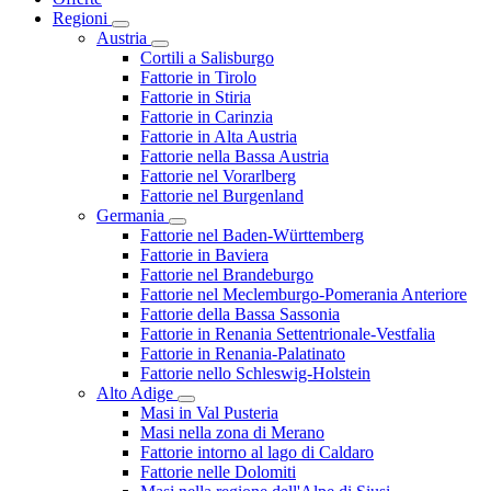
Regioni
Austria
Cortili a Salisburgo
Fattorie in Tirolo
Fattorie in Stiria
Fattorie in Carinzia
Fattorie in Alta Austria
Fattorie nella Bassa Austria
Fattorie nel Vorarlberg
Fattorie nel Burgenland
Germania
Fattorie nel Baden-Württemberg
Fattorie in Baviera
Fattorie nel Brandeburgo
Fattorie nel Meclemburgo-Pomerania Anteriore
Fattorie della Bassa Sassonia
Fattorie in Renania Settentrionale-Vestfalia
Fattorie in Renania-Palatinato
Fattorie nello Schleswig-Holstein
Alto Adige
Masi in Val Pusteria
Masi nella zona di Merano
Fattorie intorno al lago di Caldaro
Fattorie nelle Dolomiti