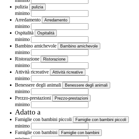
minimo
pulizia
pulizia
minimo
Arredamento
Arredamento
minimo
Ospitalità
Ospitalità
minimo
Bambino amichevole
Bambino amichevole
minimo
Ristorazione
Ristorazione
minimo
Attività ricreative
Attività ricreative
minimo
Benessere degli animali
Benessere degli animali
minimo
Prezzo-prestazioni
Prezzo-prestazioni
minimo
Adatto a
Famiglie con bambini piccoli
Famiglie con bambini piccoli
minimo
Famiglie con bambini
Famiglie con bambini
minimo