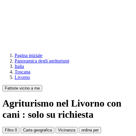
Pagina iniziale
Panoramica degli agriturismi
Italia
Toscana
Livorno
Fattorie vicino a me
Agriturismo
nel Livorno
con
cani : solo su richiesta
Filtro
0
Carta geografica
Vicinanza
ordina per