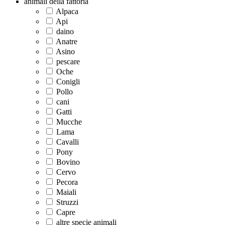
animali della fattoria
Alpaca
Api
daino
Anatre
Asino
pescare
Oche
Conigli
Pollo
cani
Gatti
Mucche
Lama
Cavalli
Pony
Bovino
Cervo
Pecora
Maiali
Struzzi
Capre
altre specie animali