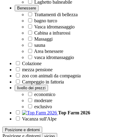
Laghetto balneabile
Benessere
Trattamenti di bellezza
bagno turco
Vasca idromassaggio
Cabina a infrarossi
Massaggi
sauna
Area benessere
vasca idromassaggio
Colazione
mezza pensione
zoo con animali da compagnia
Campeggio in fattoria
livello dei prezzi
economico
moderare
esclusivo
Top Farm 2026
Vacanza sull'Alpe
Posizione e dintorni
Posizione e dintorni
vicino