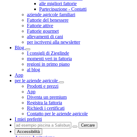
alle migliori fattorie
Partecipazione - Contatti
aziende agricole familiari
Fattorie del benessere
Fattorie attive
Fattorie gourmet
allevamenti di cani
per iscriversi alla newsletter
Blog
I consigli di Zieglinde
momenti veri in fattoria
regioni in primo piano
al blog
App
per le aziende agricole
Prodotti e prezzi
App
Diventa un premium
Registra la fattoria
Richiedi i certificati
Contatto per le aziende agricole
I miei preferiti
Cercare
Accessibilità