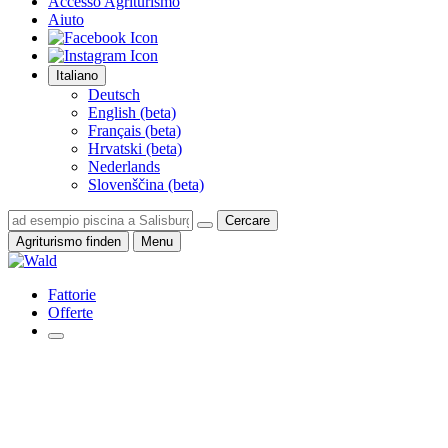
Accesso Agriturismo
Aiuto
Italiano
Deutsch
English (beta)
Français (beta)
Hrvatski (beta)
Nederlands
Slovenščina (beta)
Cercare
Agriturismo finden
Menu
Fattorie
Offerte