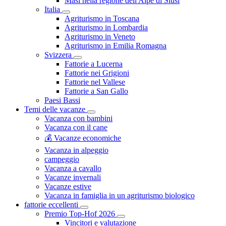
Masi nella regione dell'Alpe di Siusi
Italia
Agriturismo in Toscana
Agriturismo in Lombardia
Agriturismo in Veneto
Agriturismo in Emilia Romagna
Svizzera
Fattorie a Lucerna
Fattorie nei Grigioni
Fattorie nel Vallese
Fattorie a San Gallo
Paesi Bassi
Temi delle vacanze
Vacanza con bambini
Vacanza con il cane
💰 Vacanze economiche
Vacanza in alpeggio
campeggio
Vacanza a cavallo
Vacanze invernali
Vacanze estive
Vacanza in famiglia in un agriturismo biologico
fattorie eccellenti
Premio Top-Hof 2026
Vincitori e valutazione