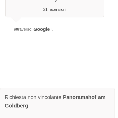
2 - 5 persone
pascolare nei campi intorno alla fattoria fino alla prima neve.
21 recensioni
L'appartamento Panoarma è suddiviso in 2 camere da letto,
anticamera, soggiorno-pranzo, bagno con doccia/WC, cucina
completamente attrezzata con piano cottura in
Google
attraverso:
vetroceramica, forno, frigorifero con congelatore e
lavastoviglie e balcone con vista panoramica
Tempi di vacanza:
aperto tutto l'anno
Richiesta non vincolante
Panoramahof am
Goldberg
i gatti