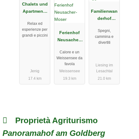
Chalets und
Apartments
Familienwan
Hauserhof
derhof
Relax ed
Eggeler
esperienze per
Spegni,
Ferienhof
grandi e piccini
cammina e
Neusacher-
divertiti
Moser
Calore e un
Weissensee da
favola
Liesing im
Jenig
Weissensee
Lesachtal
17.4 km
19.3 km
21.0 km
Proprietà Agriturismo
Panoramahof am Goldberg