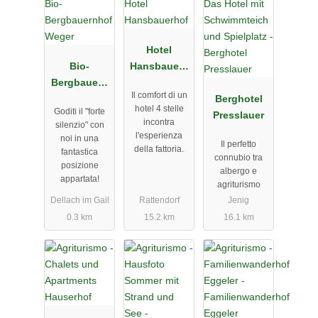
Hotel
Bio-
Hansbauerh
Bergbauern
of
Il comfort di un
hof Weger
Berghotel
hotel 4 stelle
Goditi il ​​"forte
Presslauer
incontra
silenzio" con
l'esperienza
noi in una
Il perfetto
della fattoria.
fantastica
connubio tra
posizione
albergo e
appartata!
agriturismo
Dellach im Gail
Rattendorf
Jenig
0.3 km
15.2 km
16.1 km