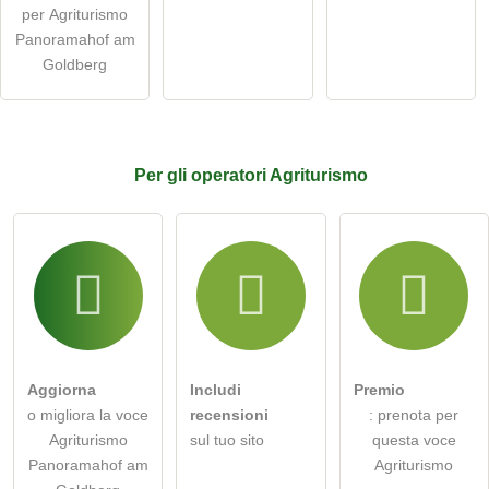
Nota:
tieni presente che le domande pubbliche sono
visibili a
per Agriturismo
tutti i visitatori
.
Panoramahof am
Clicca qui per porre una
domanda individuale
alla voce
Goldberg
Agriturismo
.
Per
gli operatori
Agriturismo
Aggiorna
Includi
Premio
o migliora la voce
recensioni
: prenota per
Agriturismo
sul tuo sito
questa voce
Panoramahof am
Agriturismo