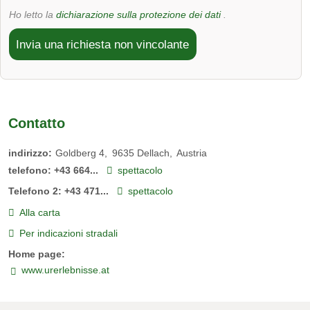
Ho letto la
dichiarazione sulla protezione dei dati
.
gli piace anche essere addestrato
Invia una richiesta non vincolante
Contatto
indirizzo:
Goldberg 4
9635
Dellach
Austria
telefono:
+43 664...
spettacolo
Telefono 2:
+43 471...
spettacolo
Alla carta
Per indicazioni stradali
Home page:
www.urerlebnisse.at
Stracciatella