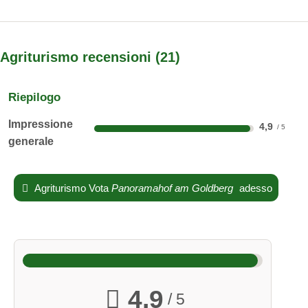
una passeggiata
gratuitamente per prenotazioni di sette o più giorni.
Agriturismo recensioni
21
Riepilogo
Impressione
4,9
generale
Agriturismo Vota
Panoramahof am Goldberg
adesso
la nostra mandria di mucche
Appartamento Panorama per un massimo di 4 persone
4,9
/ 5
Quando nella valle cala la nebbia, il bestiame si diverte a