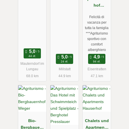
hof
Hochalmblic
Felicità di
k
vacanza per
tutta la famiglia
***Agriturismo
sportivo con
comfort
alberghiero
44 rif.
24 rif.
94 rif.
Mauterndorf im
Contadino Andreas
Lungau
Millstatt
Eisentratten
68.0 km
44.9 km
47.1 km
Intaglia un bastone da passeggio con i suoi ospiti nel
laboratorio del legno
Bio-
Chalets und
Bergbauern
Apartments