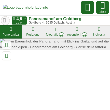
Menu
Panoramahof am Goldberg
Goldberg 4
9635
Dellach
Austria
21 rif.
Panoramica
Posizione
fotografie
recensioni
Inchiesta
19
21