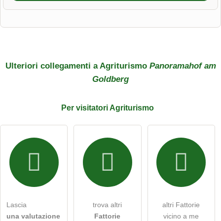
Nome di battesimo
Cognome
Ulteriori collegamenti a Agriturismo
Panoramahof am
Goldberg
L'indirizzo email non verrà pubblicato)
Per
visitatori
Agriturismo
Con la presente accetto i
termini e le condizioni
.
Ho letto la
dichiarazione sulla protezione dei dati
.
porre una domanda pubblica
Annulla
Lascia
trova altri
altri Fattorie
una valutazione
Fattorie
vicino a me