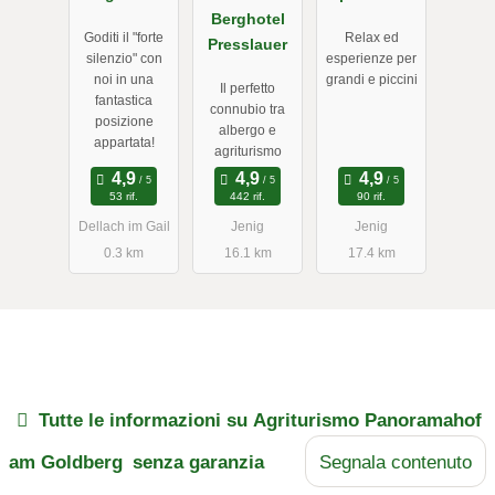
hof Weger
Berghotel
Hauserhof
Goditi il ​​"forte
Relax ed
Presslauer
silenzio" con
esperienze per
noi in una
grandi e piccini
Il perfetto
fantastica
connubio tra
posizione
albergo e
appartata!
agriturismo
53 rif.
442 rif.
90 rif.
Dellach im Gail
Jenig
Jenig
0.3 km
16.1 km
17.4 km
Tutte le informazioni su
Agriturismo Panoramahof
am Goldberg
senza garanzia
Segnala contenuto