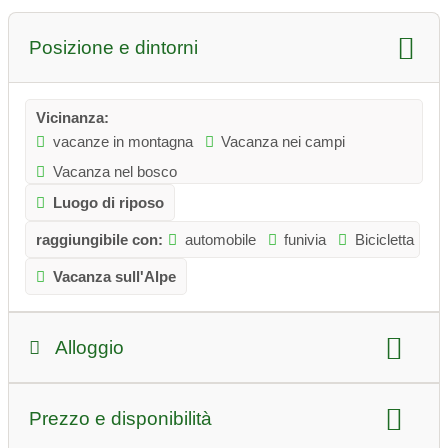
Posizione e dintorni
Vicinanza:
vacanze in montagna
Vacanza nei campi
Vacanza nel bosco
Luogo di riposo
raggiungibile con:
automobile
funivia
Bicicletta
Vacanza sull'Alpe
Alloggio
tipo di alloggio:
Prezzo e disponibilità
appartamento
Appartamento per vacanze