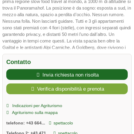
prima regione slow food travel al mondo, a 1000 m di altitudine si
trova il Panoramahof. La posizione è da sogno: esposta a sud, in
mezzo alla natura, spazio a perdita d'occhio. Nessun rumore.
Nessuna folla. Non lasciarti guidare. Tutti e 3 gli appartamenti
sono stati premiati con 4 fiori (stelle), con ingressi separati quindi
garantendo privacy, e distanti 50 metri l'uno dall'altro. Un
vantaggio in tempi come questi. La vista spazia ben oltre la
Gailtal e le antistanti Alpi Carniche. A Goldberg, dove rivivono i
ricordi d'infanzia, numerose avventure attendono i vacanzieri
grandi e piccini: lavorare nel laboratorio del legno, pernottare
Contatto
nella casa sull'albero, intagliare bastoncini da trekking, dare da
mangiare a capre e mucche, escursioni guidate, scoprire da
Invia richiesta non risolta
dove viene il miele , partecipando a prodotti botanici da forno,
passeggiate su pony, falò e molto altro ancora.
Verifica disponibilità e prenota
Tempi d'oro che ricorderete per molto tempo...
Indicazioni per Agriturismo
Agriturismo sulla mappa
telefono:
+43 664...
spettacolo
Telefono 2:
+43 471...
spettacolo