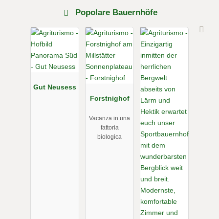
Popolare Bauernhöfe
Oltre a Karamella, c'è anche Stracciatella; è la più anziana dei
due pony.
Gut Neusess
Forstnighof
Vacanza in una
fattoria
biologica