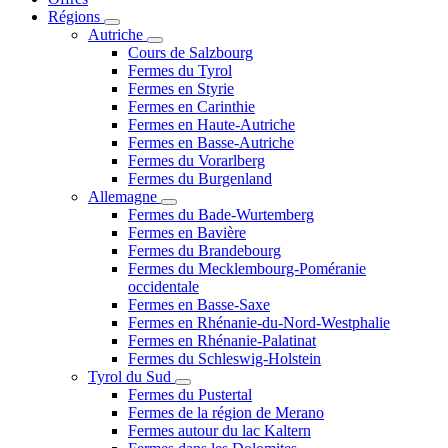
Régions
Autriche
Cours de Salzbourg
Fermes du Tyrol
Fermes en Styrie
Fermes en Carinthie
Fermes en Haute-Autriche
Fermes en Basse-Autriche
Fermes du Vorarlberg
Fermes du Burgenland
Allemagne
Fermes du Bade-Wurtemberg
Fermes en Bavière
Fermes du Brandebourg
Fermes du Mecklembourg-Poméranie
occidentale
Fermes en Basse-Saxe
Fermes en Rhénanie-du-Nord-Westphalie
Fermes en Rhénanie-Palatinat
Fermes du Schleswig-Holstein
Tyrol du Sud
Fermes du Pustertal
Fermes de la région de Merano
Fermes autour du lac Kaltern