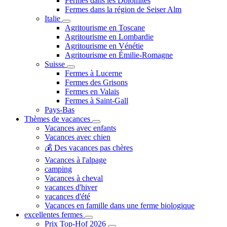
Fermes dans les Dolomites
Fermes dans la région de Seiser Alm
Italie
Agritourisme en Toscane
Agritourisme en Lombardie
Agritourisme en Vénétie
Agritourisme en Émilie-Romagne
Suisse
Fermes à Lucerne
Fermes des Grisons
Fermes en Valais
Fermes à Saint-Gall
Pays-Bas
Thèmes de vacances
Vacances avec enfants
Vacances avec chien
💰 Des vacances pas chères
Vacances à l'alpage
camping
Vacances à cheval
vacances d'hiver
vacances d'été
Vacances en famille dans une ferme biologique
excellentes fermes
Prix ​​Top-Hof 2026