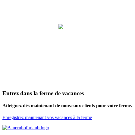
Je suis Zieglinde – votre chèvre naine avec un nez
pour les fermes spéciales.
Cliquez sur mes conseils et trouvez vos prochaines
vacances à la ferme !
Entrez dans la ferme de vacances
Atteignez dès maintenant de nouveaux clients pour votre ferme.
Enregistrez maintenant vos vacances à la ferme