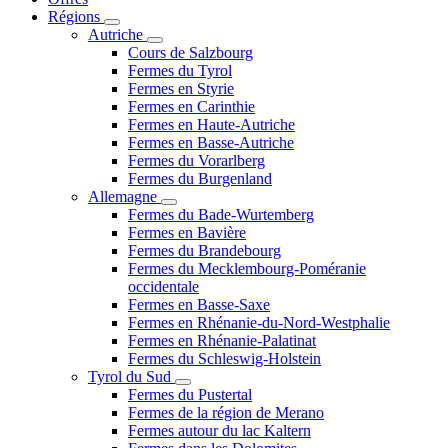
Régions
Autriche
Cours de Salzbourg
Fermes du Tyrol
Fermes en Styrie
Fermes en Carinthie
Fermes en Haute-Autriche
Fermes en Basse-Autriche
Fermes du Vorarlberg
Fermes du Burgenland
Allemagne
Fermes du Bade-Wurtemberg
Fermes en Bavière
Fermes du Brandebourg
Fermes du Mecklembourg-Poméranie
occidentale
Fermes en Basse-Saxe
Fermes en Rhénanie-du-Nord-Westphalie
Fermes en Rhénanie-Palatinat
Fermes du Schleswig-Holstein
Tyrol du Sud
Fermes du Pustertal
Fermes de la région de Merano
Fermes autour du lac Kaltern