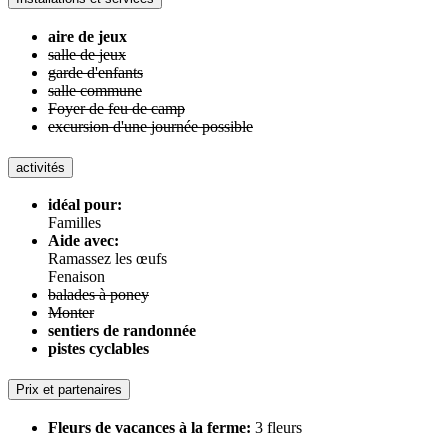
aire de jeux
salle de jeux
garde d'enfants
salle commune
Foyer de feu de camp
excursion d'une journée possible
activités
idéal pour:
Familles
Aide avec:
Ramassez les œufs
Fenaison
balades à poney
Monter
sentiers de randonnée
pistes cyclables
Prix ​​et partenaires
Fleurs de vacances à la ferme:
3 fleurs