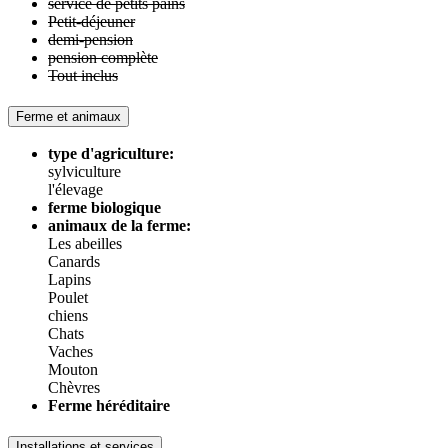
service de petits pains
Petit-déjeuner
demi-pension
pension complète
Tout inclus
Ferme et animaux
type d'agriculture:
sylviculture
l'élevage
ferme biologique
animaux de la ferme:
Les abeilles
Canards
Lapins
Poulet
chiens
Chats
Vaches
Mouton
Chèvres
Ferme héréditaire
Installations et services