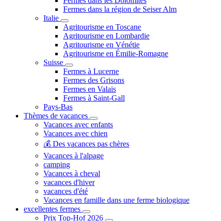
Fermes dans les Dolomites
Fermes dans la région de Seiser Alm
Italie
Agritourisme en Toscane
Agritourisme en Lombardie
Agritourisme en Vénétie
Agritourisme en Émilie-Romagne
Suisse
Fermes à Lucerne
Fermes des Grisons
Fermes en Valais
Fermes à Saint-Gall
Pays-Bas
Thèmes de vacances
Vacances avec enfants
Vacances avec chien
💰 Des vacances pas chères
Vacances à l'alpage
camping
Vacances à cheval
vacances d'hiver
vacances d'été
Vacances en famille dans une ferme biologique
excellentes fermes
Prix ​​Top-Hof 2026